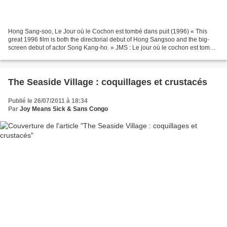
Hong Sang-soo, Le Jour où le Cochon est tombé dans puit (1996) « This
great 1996 film is both the directorial debut of Hong Sangsoo and the big-
screen debut of actor Song Kang-ho. » JMS : Le jour où le cochon est tombé
dans le puit. Hong Sang-soo, premier...
The Seaside Village : coquillages et crustacés
Publié le 26/07/2011 à 18:34
Par
Joy Means Sick & Sans Congo