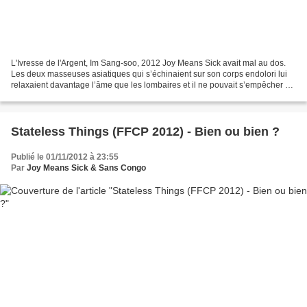
L'Ivresse de l'Argent, Im Sang-soo, 2012 Joy Means Sick avait mal au dos.
Les deux masseuses asiatiques qui s’échinaient sur son corps endolori lui
relaxaient davantage l’âme que les lombaires et il ne pouvait s’empêcher de
repenser à ce coquin de Darcy...
Stateless Things (FFCP 2012) - Bien ou bien ?
Publié le 01/11/2012 à 23:55
Par
Joy Means Sick & Sans Congo