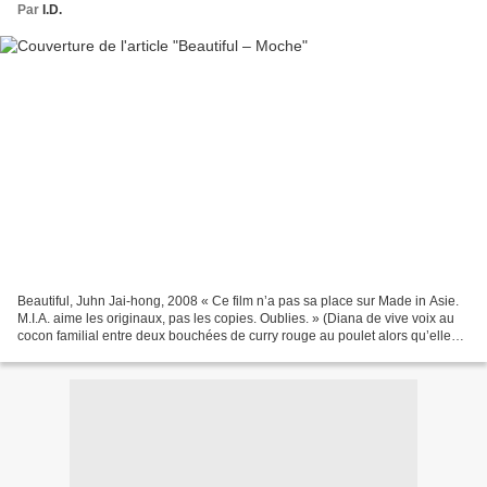
Par
I.D.
Beautiful, Juhn Jai-hong, 2008 « Ce film n’a pas sa place sur Made in Asie.
M.I.A. aime les originaux, pas les copies. Oublies. » (Diana de vive voix au
cocon familial entre deux bouchées de curry rouge au poulet alors qu’elle
n’a même pas vu le film...