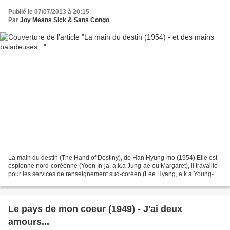
Publié le 07/07/2013 à 20:15
Par
Joy Means Sick & Sans Congo
La main du destin (The Hand of Destiny), de Han Hyung-mo (1954) Elle est
espionne nord-coréenne (Yoon In-ja, a.k.a Jung-ae ou Margaret), il travaille
pour les services de renseignement sud-coréen (Lee Hyang, a.k.a Young-
chul). Ils tombent évidemment amoureux....
Le pays de mon coeur (1949) - J'ai deux
amours...