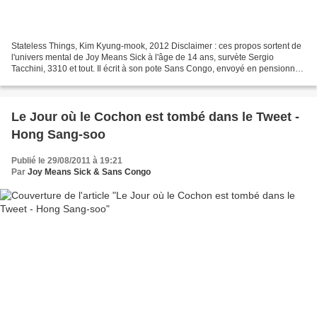
Stateless Things, Kim Kyung-mook, 2012 Disclaimer : ces propos sortent de
l'univers mental de Joy Means Sick à l'âge de 14 ans, survète Sergio
Tacchini, 3310 et tout. Il écrit à son pote Sans Congo, envoyé en pensionnat
il y a deux ans dans la région...
Le Jour où le Cochon est tombé dans le Tweet -
Hong Sang-soo
Publié le 29/08/2011 à 19:21
Par
Joy Means Sick & Sans Congo