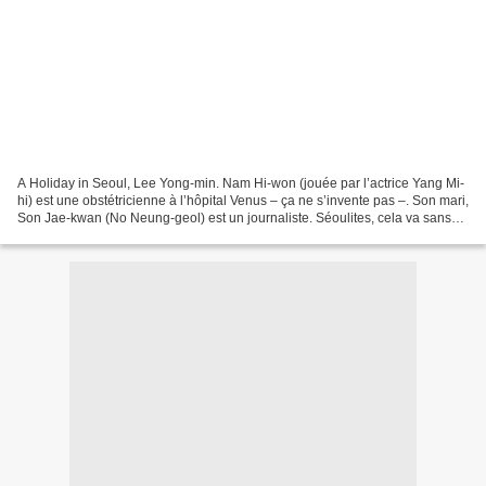
A Holiday in Seoul, Lee Yong-min. Nam Hi-won (jouée par l’actrice Yang Mi-
hi) est une obstétricienne à l’hôpital Venus – ça ne s’invente pas –. Son mari,
Son Jae-kwan (No Neung-geol) est un journaliste. Séoulites, cela va sans
dire, le couple est dans...