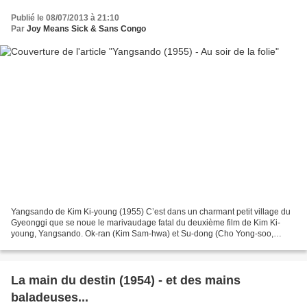
Publié le 08/07/2013 à 21:10
Par
Joy Means Sick & Sans Congo
Yangsando de Kim Ki-young (1955) C’est dans un charmant petit village du
Gyeonggi que se noue le marivaudage fatal du deuxième film de Kim Ki-
young, Yangsando. Ok-ran (Kim Sam-hwa) et Su-dong (Cho Yong-soo,
acteur remarquable), de jeunes et modestes villageois,...
La main du destin (1954) - et des mains
baladeuses...