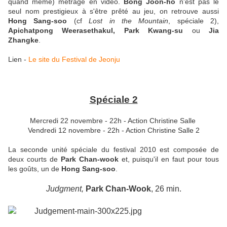
quand même) métrage en vidéo.
Bong Joon-ho
n'est pas le
seul nom prestigieux à s'être prêté au jeu, on retrouve aussi
Hong Sang-soo
(cf
Lost in the Mountain
, spéciale 2),
Apichatpong Weerasethakul, Park Kwang-su
ou
Jia
Zhangke
.
Lien -
Le site du Festival de Jeonju
Spéciale 2
Mercredi 22 novembre - 22h - Action Christine Salle
Vendredi 12 novembre - 22h - Action Christine Salle 2
La seconde unité spéciale du festival 2010 est composée de
deux courts de
Park Chan-wook
et, puisqu'il en faut pour tous
les goûts, un de
Hong Sang-soo
.
Judgment,
Park Chan-Wook
, 26 min.