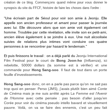
création de ce blog. Commençons quand même pour vous donner le
synopsis du site du FFCF, histoire de faire les choses dans l'ordre :
"Une écrivain part de Séoul pour voir son amie à Jeonju. Elle
appelle son ancien professeur et amant pour passer la journée
avec lui. Elle découvre alors que son amie voit également cet
homme. Troublée par cette révélation, elle invite son ex petit-ami,
ancien élève également à se joindre à eux. Une nuit alcoolisée
suivies de relations plus intimes vont conduire ces quatre
personnes à se rencontrer par hasard le lendemain."
Et puis finissons le travail : on a déjà parlé du
Jeonju International
Film Festival pour le court de
Bong Joon-ho
(
Influenza
), ici
rebelotte, 50000 dollars (la somme est à vérifier) et une
commande pour
Hong Sang-soo
. Il faut de tout dans un porte
feuille d'investissements.
Hong Sang-soo
donc, on en a parle pas parce qu'on ne sait pas
trop quoi en penser. Perso (JMS), j'avais plutôt bien aimé
Conte
de Cinéma
mais je me suis arrêté après L
a Femme est l'Avenir
de l'Homme
avec cette pensée : pas besoin d'aller jusqu'en
Corée pour voir du cinéma pseudo intello bavard et visuellement
pauvre. Voilà, on va se faire des ennemis, c'est un peu fait