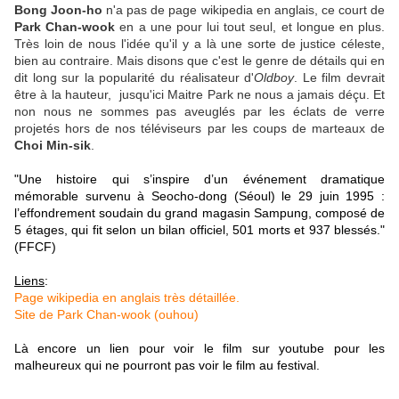
Bong Joon-ho
n'a pas de page wikipedia en anglais, ce court de
Park Chan-wook
en a une pour lui tout seul, et longue en plus.
Très loin de nous l'idée qu'il y a là une sorte de justice céleste,
bien au contraire. Mais disons que c'est le genre de détails qui en
dit long sur la popularité du réalisateur d'
Oldboy
. Le film devrait
être à la hauteur, jusqu'ici Maitre Park ne nous a jamais déçu. Et
non nous ne sommes pas aveuglés par les éclats de verre
projetés hors de nos téléviseurs par les coups de marteaux de
Choi Min-sik
.
"Une histoire qui s’inspire d’un événement dramatique
mémorable survenu à Seocho-dong (Séoul) le 29 juin 1995 :
l’effondrement soudain du grand magasin Sampung, composé de
5 étages, qui fit selon un bilan officiel, 501 morts et 937 blessés."
(FFCF)
Liens
:
Page wikipedia en anglais très détaillée.
Site de Park Chan-wook (ouhou)
Là encore un lien pour voir le film sur youtube pour les
malheureux qui ne pourront pas voir le film au festival.