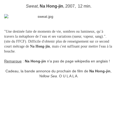
Sweat
,
Na Hong-jin
,
2007,
12 min.
"Une destinée faite de moments de vie, sombres ou lumineux, qu’à
travers la métaphore de l’eau et ses variations (sueur, vapeur, sang).".
(site du FFCF). Difficile d'obtenir plus de renseignement sur ce second
court métrage de
Na Hong-jin
, mais c'est suffisant pour mettre l'eau à la
bouche.
Remarque
:
Na Hong-jin
n'a pas de page wikipedia en anglais !
Cadeau, la bande annonce du prochain de film de
Na Hong-jin
,
Yellow Sea
. O U L A L A.