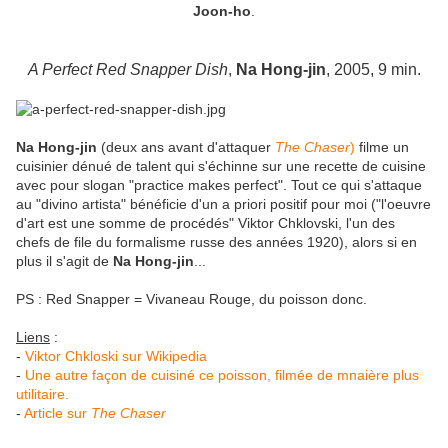
Joon-ho
.
A Perfect Red Snapper Dish
,
Na Hong-jin
, 2005, 9 min.
Na Hong-jin
(deux ans avant d'attaquer
The Chaser
)
filme un
cuisinier dénué de talent qui s'échinne sur une recette de cuisine
avec pour slogan "practice makes perfect". Tout ce qui s'attaque
au "divino artista" bénéficie d'un a priori positif pour moi ("l'oeuvre
d'art est une somme de procédés" Viktor Chklovski, l'un des
chefs de file du formalisme russe des années 1920), alors si en
plus il s'agit de
Na Hong-jin
...
PS : Red Snapper = Vivaneau Rouge, du poisson donc.
Liens
:
-
Viktor Chkloski sur Wikipedia
-
Une autre façon de cuisiné ce poisson, filmée de mnaière plus
utilitaire.
-
Article sur
The Chaser