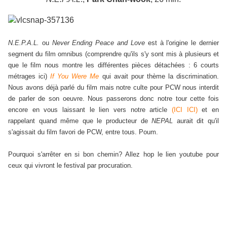
N.E.P.A.L.
ou
Never Ending Peace and Love
est à l'origine le dernier
segment du film omnibus (comprendre qu'ils s'y sont mis à plusieurs et
que le film nous montre les différentes pièces détachées : 6 courts
métrages ici)
If You Were Me
qui avait pour thème la discrimination.
Nous avons déjà parlé du film mais notre culte pour PCW nous interdit
de parler de son oeuvre. Nous passerons donc notre tour cette fois
encore en vous laissant le lien vers notre article
(ICI ICI)
et en
rappelant quand même que le producteur de
NEPAL
aurait dit qu'il
s'agissait du film favori de PCW, entre tous. Poum.
Pourquoi s'arrêter en si bon chemin? Allez hop le lien youtube pour
ceux qui vivront le festival par procuration.