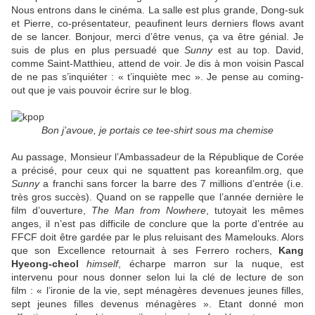
Nous entrons dans le cinéma. La salle est plus grande, Dong-suk
et Pierre, co-présentateur, peaufinent leurs derniers flows avant
de se lancer. Bonjour, merci d’être venus, ça va être génial. Je
suis de plus en plus persuadé que
Sunny
est au top. David,
comme Saint-Matthieu, attend de voir. Je dis à mon voisin Pascal
de ne pas s’inquiéter : « t’inquiète mec ». Je pense au coming-
out que je vais pouvoir écrire sur le blog.
Bon j’avoue, je portais ce tee-shirt sous ma chemise
Au passage, Monsieur l’Ambassadeur de la République de Corée
a précisé, pour ceux qui ne squattent pas koreanfilm.org, que
Sunny
a franchi sans forcer la barre des 7 millions d’entrée (i.e.
très gros succès). Quand on se rappelle que l’année dernière le
film d’ouverture,
The Man from Nowhere
, tutoyait les mêmes
anges, il n’est pas difficile de conclure que la porte d’entrée au
FFCF doit être gardée par le plus reluisant des Mamelouks. Alors
que son Excellence retournait à ses Ferrero rochers,
Kang
Hyeong-cheol
himself
, écharpe marron sur la nuque, est
intervenu pour nous donner selon lui la clé de lecture de son
film : « l’ironie de la vie, sept ménagères devenues jeunes filles,
sept jeunes filles devenus ménagères ». Etant donné mon