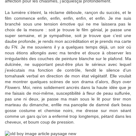
affection pour les chiasmes, j’acquiesçai profondément.
La lumière s’éteint, la réclame déboule, rançon du succès, et le
film commence enfin, enfin, enfin, enfin, et enfin. Je me suis
branché sous une tension émotive qui ne me laissera pas le
choix de la mesure : soit je trouve le film génial, je passe une
super semaine, et je sympathise, soit je trouve que c’est une
daube profonde, je rends mon accréditation et je prends ma carte
du FN. Je me souviens il y a quelques temps déjà, un soir où
nous étions allongés avec ma tendre et douce à observer les
irrégularités des couches de peinture blanche sur le plafond. Ma
dulcinée, ne supportant peut-être plus le sérieux avec lequel
j’exécutais ma fonction de contrôle, fendit le silence d’un
tomahawk verbal en direction de mon état végétatif. Elle voulait
me montrer quelques scènes de son drama d’alors,
Boys over
Flowers
. Moi, reins solidement ancrés dans la haute idée que je
me faisais de moi-même, susceptibilité à fleur de peau sulfurée,
pas une ni deux, je passe ma main sous le lit pour tirer mon
marteau du dimanche, enfile ma panoplie de damné dark beau
gosse costume et chemise noirs, me dresse sur mon séant
comme un gars qu’on a enfermé trop longtemps, pétard dans les
cheveux, et boum coup de pression.