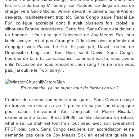
fois le clip de Boney M, Sunny, sur Youtube, se dirige au pas de
charge vers Saint-Michel. Arrivé devant le cinéma Saint-André-
des-arts, manifestement trop tôt, Sans Congo salue Pascal Le
Fur, collègue accrédité dont il avait plusieurs fois croisé la
silhouette l’année précédente. Cette fois, Sans Congo est devenu
un homme. Il faut dire que l’absence de Joy Means Sick, son
fidèle acolyte, n’est pas étrangère à la discussion agréable qui
s’engage avec Pascal Le Fur. Et puis paf, David Tredler, de
l’Impossible blog ciné. Bon Dieu, salut David, Sans Congo,
heureux de faire ta connaissance, comment vas-tu, nous avons
enfin l’occasion de nous rencontrer, bon sang ! Tu ne m’en veux
pas, j’ai oublié le Twix, sorry…
En revanche, j’ai un super haut de forme t’as vu ?
L’entrée du cinéma commence à se garnir, Sans Congo essaye
de trouver un sens à sa vie. Il profite de sa position stratégique
pour saluer furtivement Yoo Dong-suk et Pierre Ricadat,
extrêmement affairés. Il est 19h38. Le film débutera en retard,
what else. Le staff est tout frais tout beau avec son sweat-shirt
FFCF bleu cyan. Sans Congo récupère son accréditation et ne
demande pas celle de Joy Means Sick en espérant qu’elle se