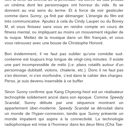
un cinéma dont les personnages ont horreur du vide. Ils se
donnent au vrai sens du terme. Et à force de voir gesticuler
comme dans
Sunny
, ça finit par démanger. L’énergie du film est
très communicative. Ajoutez à cela du Cindy Lauper ou du Boney
M, et vous finissez sans vous en rendre compte en cours de
fitness mental, ou impliquant au moins un mouvement régulier de
la nuque. Mettez de la musique dans un film français, et vous
vous retrouvez avec une bouse de Christophe Honoré.
Bon évidemment, il ne faut pas oublier qu’une comédie sud-
coréenne est toujours trop longue de vingt-cinq minutes. Il existe
une part incompressible de mélo (i.e. plans rotatifs autour d’un
personnage dubitatif, violons, chialerie, etc.). Donc il ne faut pas
s’en étonner, ni s’en morfondre, c’est dans le cahier des charges.
Perso, je suis devenu insensible à ce buffer.
Sinon
Sunny
confirme que Kang Chyeong-heol est un réalisateur
technophile solidement ancré dans son époque. Comme
Speedy
Scandal
, Sunny débute par une séquence montrant un
appartement über-moderne.
Speedy Scandal
se déroulait dans
un monde de l’hyper-connexion, tandis que
Sunny
présente un
monde impatient qui aspire à la connectivité. La technologie
radiophonique est mise à l’honneur dans les deux films (Cha Tae-