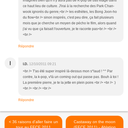
imagines bien qu'il n'y aura pas de K-pop de bas étage dans
ce haut lieu de culture. J'irai à la recherche des Park Chan-
wook ignorés du genre,<br /> les esthètes, les Bong Joon-ho
du flow<br /> sinon inspirés, c'est peu dire, ça fait plusieurs
mois que je cherche un moyen de pécho le film, alors quand
j'ai vu que ça faisait l'ouverture, je te raconte pas<br /> <br />
<br />
Répondre
I
I.D.
12/10/2011 09:21
<br /> T'as été super inspiré là-dessus mon s*laud ! ^^ Par
contre, la k-pop, v'là un coming out qui passe pas. Bouh à toi !
La première pierre, je te la jette en plein poire.<br /> <br /> :)
<br /> <br /> <br />
Répondre
< 36 raisons d'aller faire un
Castaway on the moon
tour au FFCF 2011
(FFCF 2011) - Ablation