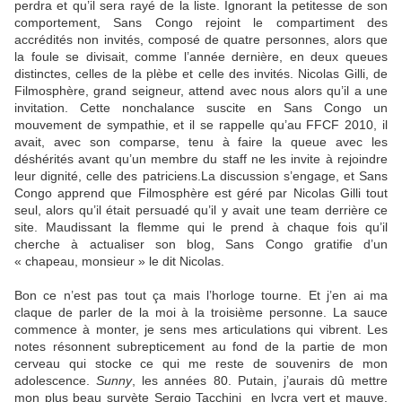
perdra et qu’il sera rayé de la liste. Ignorant la petitesse de son
comportement, Sans Congo rejoint le compartiment des
accrédités non invités, composé de quatre personnes, alors que
la foule se divisait, comme l’année dernière, en deux queues
distinctes, celles de la plèbe et celle des invités. Nicolas Gilli, de
Filmosphère, grand seigneur, attend avec nous alors qu’il a une
invitation. Cette nonchalance suscite en Sans Congo un
mouvement de sympathie, et il se rappelle qu’au FFCF 2010, il
avait, avec son comparse, tenu à faire la queue avec les
déshérités avant qu’un membre du staff ne les invite à rejoindre
leur dignité, celle des patriciens.La discussion s’engage, et Sans
Congo apprend que Filmosphère est géré par Nicolas Gilli tout
seul, alors qu’il était persuadé qu’il y avait une team derrière ce
site. Maudissant la flemme qui le prend à chaque fois qu’il
cherche à actualiser son blog, Sans Congo gratifie d’un
« chapeau, monsieur » le dit Nicolas.
Bon ce n’est pas tout ça mais l’horloge tourne. Et j’en ai ma
claque de parler de la moi à la troisième personne. La sauce
commence à monter, je sens mes articulations qui vibrent. Les
notes résonnent subrepticement au fond de la partie de mon
cerveau qui stocke ce qui me reste de souvenirs de mon
adolescence.
Sunny
, les années 80. Putain, j’aurais dû mettre
mon plus beau survète Sergio Tacchini
en lycra vert et mauve.