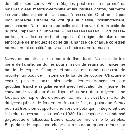
de t’offrir son corps. Pêle-mêle, les poufferies, les premières
batailles d’eau masculo-féminine et les insultes gratos, peut-être
les véritables signes de la sexualité naissante. Quel ne fut pas
mon agréable surprise de voir que la classe, indistinctement,
pour charrier Na-mi alors que celle-ci se trouvait être la cible de
la prof, répandit un universel « haaaaaaaaaaaan », cri passe-
partout, à la fois coercitif et répulsif, à l’origine de plus d’une
embrouille de merguez et objet de la hantise de chaque collégien
normalement constitué qui veut se fondre dans la masse.
Sunny
est construit sur le mode du flash-back. Na-mi, cette fois
mère de famille, se donne pour mission de réunir son ancienne
bande de copine. Chaque retrouvaille est donc l’occasion de
raconter un bout de l’histoire de la bande de copine. Chacune a
évolué, plus ou moins bien selon les espérances, et leur
quotidien tranche singulièrement avec l’éducation de « jeune fille
convenable » qui leur était dispensé au sein de leur lycée. Il ne
faut pas se méprendre d’époque néanmoins : c’est bien la bande
du lycée qui sert de fondement à tout le film, au point que
Sunny
pourrait très bien supporter une version béta qui n’intégrerait que
l’histoire concernant les années 1980. Une espèce de condensé
gaguesque et lollesque, bariolé, sapé comme on ne le fait plus.
En parlant de sape, une chose est rassurante quand même par