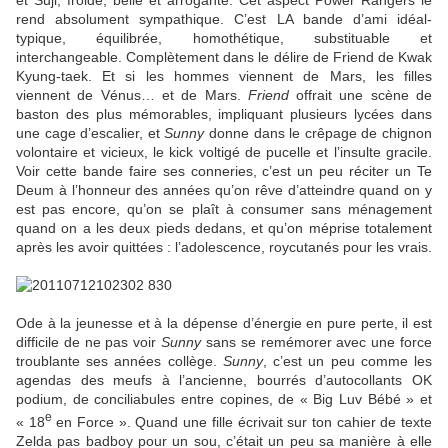
et Suji, froide, belle et arrogante. Cet aspect Power Rangers le
rend absolument sympathique. C’est LA bande d’ami idéal-
typique, équilibrée, homothétique, substituable et
interchangeable. Complètement dans le délire de Friend de Kwak
Kyung-taek. Et si les hommes viennent de Mars, les filles
viennent de Vénus… et de Mars.
Friend
offrait une scène de
baston des plus mémorables, impliquant plusieurs lycées dans
une cage d’escalier, et
Sunny
donne dans le crêpage de chignon
volontaire et vicieux, le kick voltigé de pucelle et l’insulte gracile.
Voir cette bande faire ses conneries, c’est un peu réciter un Te
Deum à l’honneur des années qu’on rêve d’atteindre quand on y
est pas encore, qu’on se plaît à consumer sans ménagement
quand on a les deux pieds dedans, et qu’on méprise totalement
après les avoir quittées : l’adolescence, roycutanés pour les vrais.
Ode à la jeunesse et à la dépense d’énergie en pure perte, il est
difficile de ne pas voir
Sunny
sans se remémorer avec une force
troublante ses années collège.
Sunny
, c’est un peu comme les
agendas des meufs à l’ancienne, bourrés d’autocollants OK
podium, de conciliabules entre copines, de « Big Luv Bébé » et
e
« 18
en Force ». Quand une fille écrivait sur ton cahier de texte
Zelda pas badboy pour un sou, c’était un peu sa manière à elle