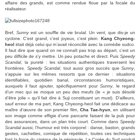
affaire des grands, est comme rendue floue par la focale du
réalisateur.
Bref,
Sunny
est un souffle de vie brutal. Un vent, que dis-je un
cyclone. C’est grand, c’est joyeux, c’est plein.
Kang Chyeong-
heol
était déjà celui qui m’avait réconcilié avec la comédie sudco.
Il faut dire que quand on ne connaît pas trop au départ, c’est un
peu difficile de s’y mettre. Un peu potache et direct. Puis
Speedy
Scandal
, la pureté : les situations authentiques traversent les
frontières.
Speedy Scandal
, tout aussi gros succès que
Sunny
,
s’appuie sur les mêmes ressorts que ce dernier : situations
identifiables, quotidien banal, circonstances humoristiques,
auxquels il faut ajouter, spécifiquement pour
Sunny
, le regard
d’un mec qui se moque un peu des meufs (le « je suis désolé
d’être jolie » qu’il fait dire à Suji constituant un must). D’ailleurs,
sauf erreur de ma part, Kang Chyeong-heol fait une dédicace au
maître d’œuvre de son premier film,
Cha Tae-hyun
, en utilisant
son image comme effigie d’une pancarte faisant de la pub pour
des assurances, dans un plan très court. Comme dans
Speedy
Scandal
aussi, l’humour est très corporel : danse, baston, grands
gestes, cachettes, comique de répétition, toutes ces techniques
font la force du cinéma de la péninsule. La Corée du Sud produit