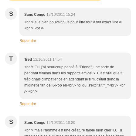
S
Sans Congo
12/10/2011 15:24
<br /> elle n'en pouvait plus pour être tout à fait exact !<br />
<br /> <br />
Répondre
T
Tred
12/10/2011 14:54
<br /> Oui j'ai beaucoup pensé à "Friend", une sorte de
pendant féminin dans les rapports amicaux. C'est vrai que tu
trépignais d'impatience en attendant le film, c'était donc la
midinette fan de K-Pop en<br /> toi qui s'excitait ^_^<br /> <br
/> <br />
Répondre
S
Sans Congo
12/10/2011 10:20
<br /> mais l'homme est une créature faible mon cher ID. Tu