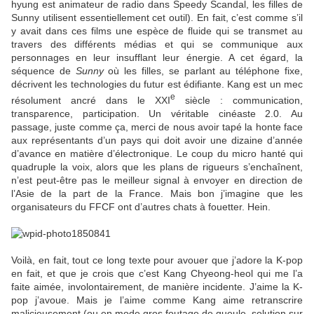
hyung est animateur de radio dans Speedy Scandal, les filles de
Sunny utilisent essentiellement cet outil). En fait, c’est comme s’il
y avait dans ces films une espèce de fluide qui se transmet au
travers des différents médias et qui se communique aux
personnages en leur insufflant leur énergie. A cet égard, la
séquence de
Sunny
où les filles, se parlant au téléphone fixe,
décrivent les technologies du futur est édifiante. Kang est un mec
e
résolument ancré dans le XXI
siècle : communication,
transparence, participation. Un véritable cinéaste 2.0. Au
passage, juste comme ça, merci de nous avoir tapé la honte face
aux représentants d’un pays qui doit avoir une dizaine d’année
d’avance en matière d’électronique. Le coup du micro hanté qui
quadruple la voix, alors que les plans de rigueurs s’enchaînent,
n’est peut-être pas le meilleur signal à envoyer en direction de
l’Asie de la part de la France. Mais bon j’imagine que les
organisateurs du FFCF ont d’autres chats à fouetter. Hein.
Voilà, en fait, tout ce long texte pour avouer que j’adore la K-pop
en fait, et que je crois que c’est Kang Chyeong-heol qui me l’a
faite aimée, involontairement, de manière incidente. J’aime la K-
pop j’avoue. Mais je l’aime comme Kang aime retranscrire
malicieusement (ou en mode gros foutage de gueule, solution sur