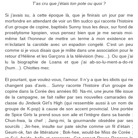
T’as cru que j’étais ton pote ou quoi ?
Si j’avais su, à cette époque là, que je finirais un jour par me
morfondre en attendant de voir un film sudco qui raconte l’histoire
d’un groupe de copine, baptisés Sunny tous les deux, sur fond de
prosélytisme kpopien, vous pensez bien que je me serais moi-
même fait l’honneur de mettre un terme à mon existence en
m’éclatant la carotide avec un espadon congelé. C’est un peu
comme si je vous disais que je milite dans une association pour le
retour d’Hélène et les Garçons à la télévision (heu…). Ou que j’ai
lu la biographie de Loana et que j’ai ab-so-lu-ment-a-do-ré
(hum…). Chiottes mec.
Et pourtant, que voulez-vous, l'amour. Il n’y a que les idiots qui ne
changent pas d’avis...
Sunny
raconte l’histoire d’un groupe de
copine dans la Corée des années 80. Na-mi, une jeune fille issue
de la campagne, se fait railler par ses nouvelles camarades de
classe du Jindeok Girl’s High (qui ressemble aussi à un nom de
groupe de K-pop) à cause de son accent provincial. Une portée
de Spice Girls la prend sous son aile et l’intègre dans sa bande :
Chun-hwa, la chef ; Jang-mi, la gourmande obsédée par ses
sourcils ; Jin-hee, insulte sur pate sèche comme un fil d’étain ;
Geum-ok, fan de littérature ; Bok-hee, would-be Miss de Corée ;