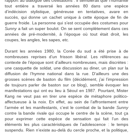
rapport au dialogue des civilisations : il semblerait que l’humanité
tout entière a traversé les années 80 dans une espèce
d’indécision stylistique, généreuse en tentatives, avare en
succès, qui donne un cachet unique à cette époque de fin de
guerre froide. La personne qui s’est occupée des costumes pour
Sunny
a fait un super boulot. On se sent complètement dans ces
années de pré-modernité, à l’époque où tout était droit, les
coupes, les angles, les sapes, etc.
Durant les années 1980, la Corée du sud a été prise à de
nombreuses reprises d’un frisson libéral. Les références au
contexte de l’époque sont d’ailleurs nombreuses, mais discrètes :
une casquette de soldat, une discussion au diner, un plan sur la
diffusion de l’hymne national dans la rue. D’ailleurs une des
grosses scènes de baston du film (décidément, j’ai l’impression
de toujours parler de baston sur ce blog), semble évoquer les
manifestations qui ont eu lieu à Séoul en 1987. Pourtant, Mister
Kang ne veut pas en tirer une espèce de métaphore politico-
affectueuse à la noix. En effet, au sein de l’affrontement entre
l’armée et les manifestants, c’est le combat de la bande
Sunny
contre la bande rivale qui occupe le centre de la scène, tout ça
pour exprimer cette espèce de sensation qui fait l’un des
éléments les plus caractéristiques de l’adolescence : le temps
suspendu. Rien n’existe au-delà du cercle proche, et la politique,