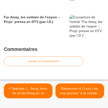
Far Away, les soldats de l’espoir –
Projo’ presse en DTV (par I.D.)
Commentaires
Ajouter un commentaire
< Spéciale 1 : Bong Joon-
Elbowroom & Crazy Lee,
ho et Na Hong-jin, le
une journée "à la manière
Combo qui met KO [FFCF]
de" au FFCF 2010 >