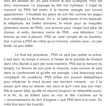
vers les années 80. En plus d’avoir le don d’ubiquité, PNS est
donc visionnaire. Le passage du film est mythique, il s’agit du
moment où PNS fait visiter à la femme aveugle son nouvel
appartement : il feuillette les plans de son film comme les pages
d’un catalogue La Redoute. On a : la table basse et les fauteuils,
le téléphone, les belles armoires, le miroir pour se maquiller
(première vanne de PNS), une armoire pour ranger tout plein de
choses, et enfin, dernière vanne de PNS : une télévision ! La
femme se met à pleurer, PNS se rend compte de sa boulette.
Oui, il arrive à PNS de n’être qu’un homme, comme vous ; un peu
limité, un peu faible.
-
Le final est grandiose ; PNS ne veut pas quitter la scène,
il met donc du temps à mourir, à l’instar de la parodie de Godard
dans
Une Bande à part
(de toute manière, PNS bat la mesure du
temps). La femme de son pote le cherche, mais comme ils sont
dans la cambrousse et qu’elle est aveugle, c’est beaucoup plus
compliqué.
No problema
, PNS active son pouvoir télépathique
pour tchatcher la meuf durant ses derniers instants : où il lui
avoue qu’il veut lui donner ses yeux et qu’il n’est pas son mari.
Elle le savait déjà, qu’elle lui répond (toujours en télépathie pure).
A la fin, ils se frôlent sans se voir, le film s’achève sur la
« reconnaissance de don d’organe » que PNS tient à la main. Du
mélo brut pour les truands.