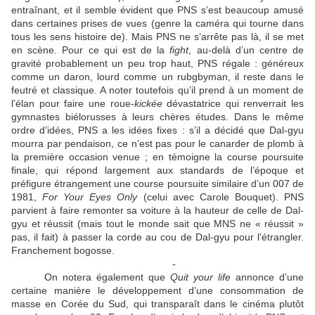
entraînant, et il semble évident que PNS s’est beaucoup amusé
dans certaines prises de vues (genre la caméra qui tourne dans
tous les sens histoire de). Mais PNS ne s’arrête pas là, il se met
en scène. Pour ce qui est de la
fight
, au-delà d’un centre de
gravité probablement un peu trop haut, PNS régale : généreux
comme un daron, lourd comme un rubgbyman, il reste dans le
feutré et classique. A noter toutefois qu’il prend à un moment de
l’élan pour faire une roue-
kickée
dévastatrice qui renverrait les
gymnastes biélorusses à leurs chères études. Dans le même
ordre d’idées, PNS a les idées fixes : s’il a décidé que Dal-gyu
mourra par pendaison, ce n’est pas pour le canarder de plomb à
la première occasion venue ; en témoigne la course poursuite
finale, qui répond largement aux standards de l’époque et
préfigure étrangement une course poursuite similaire d’un 007 de
1981,
For Your Eyes Only
(celui avec Carole Bouquet). PNS
parvient à faire remonter sa voiture à la hauteur de celle de Dal-
gyu et réussit (mais tout le monde sait que MNS ne « réussit »
pas, il fait) à passer la corde au cou de Dal-gyu pour l’étrangler.
Franchement bogosse.
-
On notera également que
Quit your life
annonce d’une
certaine manière le développement d’une consommation de
masse en Corée du Sud, qui transparaît dans le cinéma plutôt