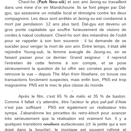
Cheol-ho (
Park Nou-sik
) et son ami Jeong-su travaillent
dans une mine d’or en Mandchourie. Ils se font piéger par Dal-
gyu, qui assassine un notable local et témoigne contre les deux
compagnons. Les deux sont arrêtés et Jeong-su est condamné à
mort par pendaison. 12 ans plus tard, Dal-gyu est devenu un
gros ponte capitaliste qui souffre furieusement de visions de
cordes à nœud coulissant. Cheol-ho sort des méandres de l’oubli
pour se rappeler à son bon souvenir : il lui demande de se
suicider pour venger la mort de son ami. Entre temps, il était allé
rejoindre Young-suk, la femme aveugle de Jeong-su, en se
faisant passer pour ce dernier. Grand seigneur : il reprend
l’entretien de cette femme à son compte, et se pose
sérieusement la question de lui offrir ses cornées pour qu’elle
retrouve la vue – depuis
The Man from Nowhere
, on trouve ces
transactions forcément suspectes, mais enfin bon, PNS est trop
magnanime. PNS est le mec le plus classe du monde.
-
Après le film, c’est 65 % de mélo et 35 % de baston.
Comme il fallait s’y attendre, être l’acteur le plus paf-paf d’Asie
n’est pas suffisant : PNS est également un réalisateur très
sympa. J’abandonne les pincettes du
retro-kitsch
pour avancer
très sérieusement que la réalisation est vraiment fun. Il y a
quelques transitions
couillues
audacieuses (cf. la petite qui a son
doigt dans la bouche), le montage est souvent rythmé et