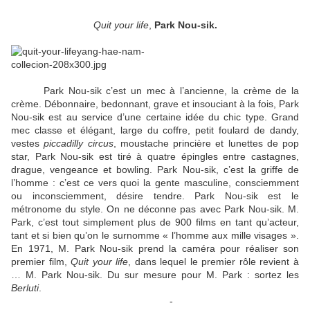
Quit your life
,
Park Nou-sik.
Park Nou-sik c’est un mec à l’ancienne, la crème de la
crème. Débonnaire, bedonnant, grave et insouciant à la fois, Park
Nou-sik est au service d’une certaine idée du chic type. Grand
mec classe et élégant, large du coffre, petit foulard de dandy,
vestes
piccadilly circus
, moustache princière et lunettes de pop
star, Park Nou-sik est tiré à quatre épingles entre castagnes,
drague, vengeance et bowling. Park Nou-sik, c’est la griffe de
l’homme : c’est ce vers quoi la gente masculine, consciemment
ou inconsciemment, désire tendre. Park Nou-sik est le
métronome du style. On ne déconne pas avec Park Nou-sik. M.
Park, c’est tout simplement plus de 900 films en tant qu’acteur,
tant et si bien qu’on le surnomme « l’homme aux mille visages ».
En 1971, M. Park Nou-sik prend la caméra pour réaliser son
premier film,
Quit your life
, dans lequel le premier rôle revient à
… M. Park Nou-sik. Du sur mesure pour M. Park : sortez les
Berluti
.
-