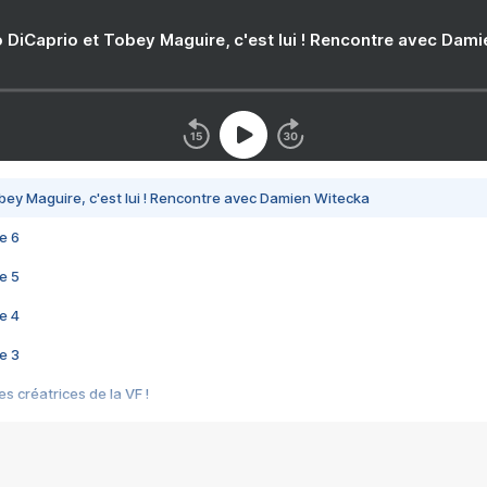
 DiCaprio et Tobey Maguire, c'est lui ! Rencontre avec Dam
bey Maguire, c'est lui ! Rencontre avec Damien Witecka
e 6
e 5
e 4
e 3
s créatrices de la VF !
e 2
e 1