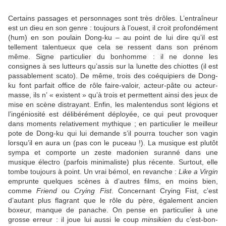
Certains passages et personnages sont très drôles. L’entraîneur
est un dieu en son genre : toujours à l’ouest, il croit profondément
(hum) en son poulain Dong-ku – au point de lui dire qu’il est
tellement talentueux que cela se ressent dans son prénom
même. Signe particulier du bonhomme : il ne donne les
consignes à ses lutteurs qu’assis sur la lunette des chiottes (il est
passablement scato). De même, trois des coéquipiers de Dong-
ku font parfait office de rôle faire-valoir, acteur-pâte ou acteur-
masse, ils n’ « existent » qu’à trois et permettent ainsi des jeux de
mise en scène distrayant. Enfin, les malentendus sont légions et
l’ingéniosité est délibérément déployée, ce qui peut provoquer
dans moments relativement mythique ; en particulier le meilleur
pote de Dong-ku qui lui demande s’il pourra toucher son vagin
lorsqu’il en aura un (pas con le puceau !). La musique est plutôt
sympa et comporte un zeste madonien suranné dans une
musique électro (parfois minimaliste) plus récente. Surtout, elle
tombe toujours à point. Un vrai bémol, en revanche :
Like a Virgin
emprunte quelques scènes à d’autres films, en moins bien,
comme
Friend
ou
Crying Fist
. Concernant Crying Fist, c’est
d’autant plus flagrant que le rôle du père, également ancien
boxeur, manque de panache. On pense en particulier à une
grosse erreur : il joue lui aussi le coup
minsikien
du c’est-bon-