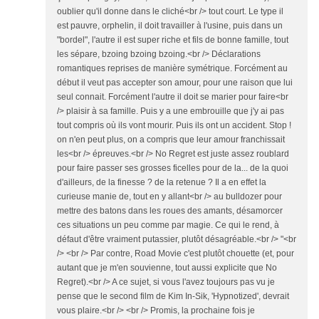
oublier qu'il donne dans le cliché<br /> tout court. Le type il
est pauvre, orphelin, il doit travailler à l'usine, puis dans un
"bordel", l'autre il est super riche et fils de bonne famille, tout
les sépare, bzoing bzoing bzoing.<br /> Déclarations
romantiques reprises de manière symétrique. Forcément au
début il veut pas accepter son amour, pour une raison que lui
seul connait. Forcément l'autre il doit se marier pour faire<br
/> plaisir à sa famille. Puis y a une embrouille que j'y ai pas
tout compris où ils vont mourir. Puis ils ont un accident. Stop !
on n'en peut plus, on a compris que leur amour franchissait
les<br /> épreuves.<br /> No Regret est juste assez roublard
pour faire passer ses grosses ficelles pour de la... de la quoi
d'ailleurs, de la finesse ? de la retenue ? Il a en effet la
curieuse manie de, tout en y allant<br /> au bulldozer pour
mettre des batons dans les roues des amants, désamorcer
ces situations un peu comme par magie. Ce qui le rend, à
défaut d'être vraiment putassier, plutôt désagréable.<br /> "<br
/> <br /> Par contre, Road Movie c'est plutôt chouette (et, pour
autant que je m'en souvienne, tout aussi explicite que No
Regret).<br /> A ce sujet, si vous l'avez toujours pas vu je
pense que le second film de Kim In-Sik, 'Hypnotized', devrait
vous plaire.<br /> <br /> Promis, la prochaine fois je