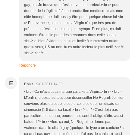
gay, etc. Je trouve que c'est souvent un prétexte<br /> pour
donner de la légitimité à une production médiocre; mais mon
côté homophobe doit aussi y être pour quelque chose lol.<br
/> En revanche, comme Like a Virgin n'a que très peu de
prétention, c'est tout de suite plus sympa. Et en plus, ça doit
vraiment être utile pour des personnes dans cette situation;
<br /> et bien évidemment, tu es invité à commenter autant
que tu veux, HS ou non; tu es notre lecteur le plus actif !<br />
<br /> <br />
Répondre
E
Epikt
19/01/2011 14:39
<br /> Ca m'avait pas marqué ça, Like a Virgin...<br /> <br />
M'enfin, je poste surtout pour déconseiller No Regret. Je m'en
souviens plus, du coup je copie-colle ce que j'en disais sur
cinémasie (1.5 dans sa face) :<br /> "<br /> C'est déjà pas
particulièrement beau, pourquoi se sent-il obligé d'être aussi
balourd ?<br /> Alors ça oui, No Regret ne donne pas
vraiment dans le cliché gay (quoique, le type a un caniche ! si
ça c'est pas gay, mince, même moi j'ai pas de caniche), c'est