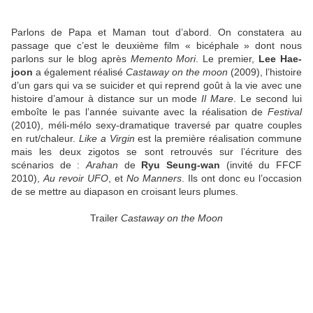
Parlons de Papa et Maman tout d’abord. On constatera au
passage que c’est le deuxième film « bicéphale » dont nous
parlons sur le blog après
Memento Mori
. Le premier,
Lee Hae-
joon
a également réalisé
Castaway on the moon
(2009), l’histoire
d’un gars qui va se suicider et qui reprend goût à la vie avec une
histoire d’amour à distance sur un mode
Il Mare
. Le second lui
emboîte le pas l’année suivante avec la réalisation de
Festival
(2010), méli-mélo sexy-dramatique traversé par quatre couples
en rut/chaleur.
Like a Virgin
est la première réalisation commune
mais les deux zigotos se sont retrouvés sur l’écriture des
scénarios de :
Arahan
de
Ryu Seung-wan
(invité du FFCF
2010),
Au revoir UFO
, et
No Manners
. Ils ont donc eu l’occasion
de se mettre au diapason en croisant leurs plumes.
Trailer
Castaway on the Moon