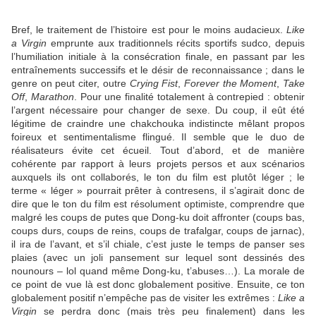
Bref, le traitement de l’histoire est pour le moins audacieux.
Like
a Virgin
emprunte aux traditionnels récits sportifs sudco, depuis
l’humiliation initiale à la consécration finale, en passant par les
entraînements successifs et le désir de reconnaissance ; dans le
genre on peut citer, outre
Crying Fist
,
Forever the Moment
,
Take
Off
,
Marathon
. Pour une finalité totalement à contrepied : obtenir
l’argent nécessaire pour changer de sexe. Du coup, il eût été
légitime de craindre une chakchouka indistincte mêlant propos
foireux et sentimentalisme flingué. Il semble que le duo de
réalisateurs évite cet écueil. Tout d’abord, et de manière
cohérente par rapport à leurs projets persos et aux scénarios
auxquels ils ont collaborés, le ton du film est plutôt léger ; le
terme « léger » pourrait prêter à contresens, il s’agirait donc de
dire que le ton du film est résolument optimiste, comprendre que
malgré les coups de putes que Dong-ku doit affronter (coups bas,
coups durs, coups de reins, coups de trafalgar, coups de jarnac),
il ira de l’avant, et s’il chiale, c’est juste le temps de panser ses
plaies (avec un joli pansement sur lequel sont dessinés des
nounours – lol quand même Dong-ku, t’abuses…). La morale de
ce point de vue là est donc globalement positive. Ensuite, ce ton
globalement positif n’empêche pas de visiter les extrêmes :
Like a
Virgin
se perdra donc (mais très peu finalement) dans les