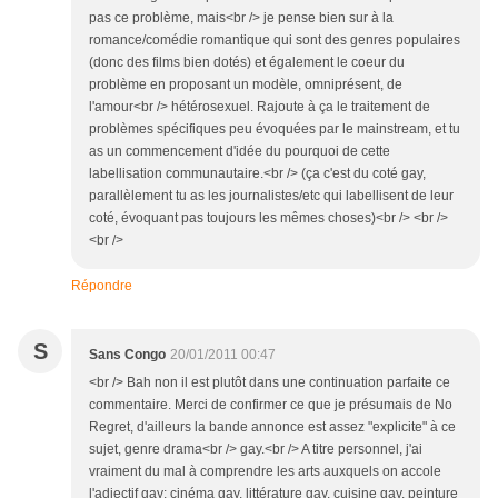
pas ce problème, mais<br /> je pense bien sur à la
romance/comédie romantique qui sont des genres populaires
(donc des films bien dotés) et également le coeur du
problème en proposant un modèle, omniprésent, de
l'amour<br /> hétérosexuel. Rajoute à ça le traitement de
problèmes spécifiques peu évoquées par le mainstream, et tu
as un commencement d'idée du pourquoi de cette
labellisation communautaire.<br /> (ça c'est du coté gay,
parallèlement tu as les journalistes/etc qui labellisent de leur
coté, évoquant pas toujours les mêmes choses)<br /> <br />
<br />
Répondre
S
Sans Congo
20/01/2011 00:47
<br /> Bah non il est plutôt dans une continuation parfaite ce
commentaire. Merci de confirmer ce que je présumais de No
Regret, d'ailleurs la bande annonce est assez "explicite" à ce
sujet, genre drama<br /> gay.<br /> A titre personnel, j'ai
vraiment du mal à comprendre les arts auxquels on accole
l'adjectif gay: cinéma gay, littérature gay, cuisine gay, peinture