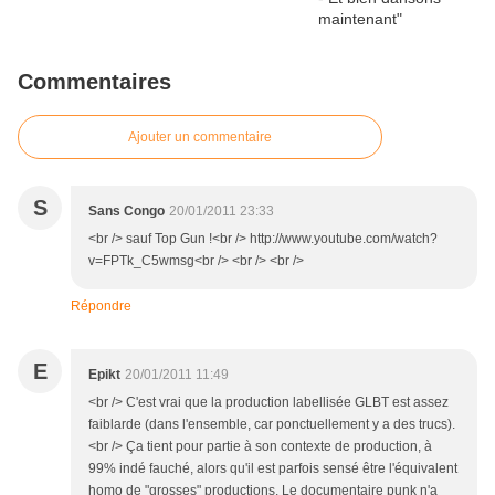
Commentaires
Ajouter un commentaire
S
Sans Congo
20/01/2011 23:33
<br /> sauf Top Gun !<br /> http://www.youtube.com/watch?
v=FPTk_C5wmsg<br /> <br /> <br />
Répondre
E
Epikt
20/01/2011 11:49
<br /> C'est vrai que la production labellisée GLBT est assez
faiblarde (dans l'ensemble, car ponctuellement y a des trucs).
<br /> Ça tient pour partie à son contexte de production, à
99% indé fauché, alors qu'il est parfois sensé être l'équivalent
homo de "grosses" productions. Le documentaire punk n'a