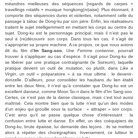
méandres mielleuses des séquences [regards de carpes +
travellings rotatifs + musique hongkong(ni)aise]. Plus étonnant, il
comporte des séquences dures et violentes, notamment celle du
passage à tabac de Dong-ku par son père. Enfin, les réalisateurs
traitent le sujet intelligemment en mettant les corps au centre du
sujet. Dong-ku est le personnage principal, mais il n’est pas le
seul à (re)découvrir son corps. Dans tous les cas, il s’agit de
s’approprier sa propre machine. A ce propos, ce que nous avions
dit du film d’
Im Sang-soo
,
Une Femme coréenne
, pourrait
trouver à s’appliquer au cas d’espèce. Il s’agit pour Dong-ku de
se libérer par une pratique contraignante (le Ssireum), laquelle
pratique devient un outil de mutation, ou plutôt, dans
Like a
Virgin
, un outil « préparatoire » à sa mue ultime : le devenir-
donzelle. D’ailleurs, pour consolider les haubans du lien établi
entre les deux films, il n’est qu’à constater que Dong-ku est un
excellent danseur, comme Moon So-ri dans le film d’Im Sang-soo.
Certes, ce n’est pas de la danse classique, mais c’est tout aussi
maîtrisé. Cela montre bien que la lutte n’est qu’un des modes
d’un enjeu qui grouille sous la surface : « attraper » son corps.
C’est ainsi qu’il se passe quelque chose d’intéressant : la
confusion entre lutte et danse. En effet, un des coéquipiers de
Dong-ku, brute épaisse, lui demande des leçons : ils se mettent
alors à répéter des chorégraphies. Inversement, ce lutteur le