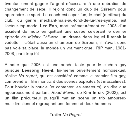
éventuellement gagner l’argent nécessaire à une opération de
changement de sexe. Il rejoint donc un club de Ssireum pour
apprendre ce sport. Le coach est super fun, le chef (meilleur) du
club, du genre méchant-mais-au-fond-de-lui-très-sympa, est
l’acteur-top-model
Lee Eon
, mort prématurément en 2008 d’un
accident de moto en quittant une soirée célébrant le dernier
épisode de
Mighty Chil-woo
, un drama dans lequel il tenait la
vedette – c’était aussi un champion de Ssireum, il n’avait donc
pas volé sa place, le monde un vraiment cruel, RIP man, 1981-
2008, parti trop tôt.
A noter que 2006 est une année faste pour le cinéma gay
puisque
Leesong Hee-il
, lui-même ouvertement homosexuel,
réalise
No regret
, qui est considéré comme le premier film gay,
comprendre : film montrant des scènes explicites (et masculines).
Pour boucler la boucle (et contenter les amateurs), on dira que
rigoureusement parlant,
Road Movie
, de
Kim In-sik
(2002), est
un film précurseur puisqu’il met en scène un trio amoureux
multidirectionnel regroupant une femme et deux hommes.
Trailer
No Regret