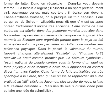
forme de lutte. Donc on récapitule : Dong-ku veut devenir
femme ; il a besoin d’argent ; il s’inscrit à un sport prétendument
viril, équivoque certes, mais courtois ; il réalise son devenir.
Thèse-antithèse-synthèse, on a presque un truc hégélien. Pour
ce qui est du Ssireum, wikipédia nous dit que c’ «
est un sport
coréen traditionnel d´origine très ancienne. Cette forme de lutte
coréenne est décrite dans des peintures murales trouvées dans
les tombes royales des souverains de l´empire de Koguryŏ. Des
tournois de Ssireum sont organisés partout dans le pays en été
ainsi qu´en automne pour permettre aux lutteurs de montrer leur
puissance physique. Dans le passé, le vainqueur du tournoi
(appelé changsa, littéralement "l'athlète" ou "l'homme fort")
recevait un bœuf comme premier prix. Le Ssireum symbolise l
´esprit national du peuple coréen sous la forme d´un duel de
force physique et de technique entre deux opposants en contact
direct l´un avec l´autre. Cette forme de lutte particulière est très
spécifique à la Corée, bien qu´elle puisse se rapprocher du sumo
e
pratiqué au XIII
siècle au Japon ou, plus proche de nous, la lutte
à la ceinture bretonne
».
Mais rien de mieux qu’une vidéo pour
se faire une idée du schmilblick :