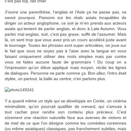
c'est pas top, fait chier.
J'ouvre une parenthèse, l'anglais et l'Asie ça ne passe pas, va
savoir pourquoi. Passons sur les réals asiats incapables de
diriger un acteur anglophone, ce soir je m'en prends aux acteurs
asiats qui tentent de parler anglais, et donc à Late Autumn. Vous
parlez mal anglais, soit, c'est pas grave, suffit de l'assumer. Mais
là, on sent trop que vous avez pris un cours accéléré juste avant
le tournage. Toutes les phrases sont super articulées, on joue sur
le fait que vous ne soyez pas à l'aise avec la langue en vous
faisant uniquement utiliser des mots simples mais par contre
vous ne faites aucune faute de grammaire ! Du coup on a
l'impression qu'un élève appliqué mais moyen, récite les lignes
de dialogues. Personne ne parle comme ça. Bon allez, l'intro était
stylée, un partout, la balle au centre, n'en parlons plus.
Y a quand même un style qui se développe en Corée, un cinéma
minimaliste, qu'on pourrait qualifier de crevard, qui s'amuse à
tout cacher pour rendre son contenu plus précieux. C'est
sûrement une réaction naturelle face aux averses de violons et
de miel de ce que l'on désigne comme les comédies coréennes
(ou même asiatiques) classiques, pas franchement subtiles, mais