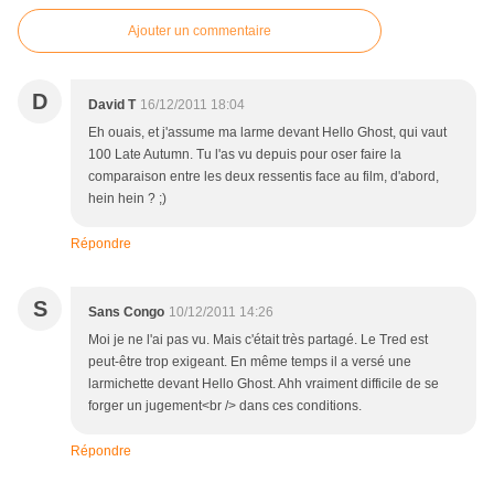
Ajouter un commentaire
D
David T
16/12/2011 18:04
Eh ouais, et j'assume ma larme devant Hello Ghost, qui vaut
100 Late Autumn. Tu l'as vu depuis pour oser faire la
comparaison entre les deux ressentis face au film, d'abord,
hein hein ? ;)
Répondre
S
Sans Congo
10/12/2011 14:26
Moi je ne l'ai pas vu. Mais c'était très partagé. Le Tred est
peut-être trop exigeant. En même temps il a versé une
larmichette devant Hello Ghost. Ahh vraiment difficile de se
forger un jugement<br /> dans ces conditions.
Répondre