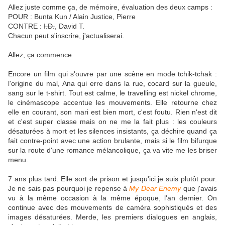
Allez juste comme ça, de mémoire, évaluation des deux camps :
POUR : Bunta Kun / Alain Justice, Pierre
CONTRE :
I.D.
, David T.
Chacun peut s'inscrire, j'actualiserai.
Allez, ça commence.
Encore un film qui s'ouvre par une scène en mode tchik-tchak :
l'origine du mal, Ana qui erre dans la rue, cocard sur la gueule,
sang sur le t-shirt. Tout est calme, le travelling est nickel chrome,
le cinémascope accentue les mouvements. Elle retourne chez
elle en courant, son mari est bien mort, c'est foutu. Rien n'est dit
et c'est super classe mais on ne me la fait plus : les couleurs
désaturées à mort et les silences insistants, ça déchire quand ça
fait contre-point avec une action brulante, mais si le film bifurque
sur la route d'une romance mélancolique, ça va vite me les briser
menu.
7 ans plus tard. Elle sort de prison et jusqu'ici je suis plutôt pour.
Je ne sais pas pourquoi je repense à
My Dear Enemy
que j'avais
vu à la même occasion à la même époque, l'an dernier. On
continue avec des mouvements de caméra sophistiqués et des
images désaturées. Merde, les premiers dialogues en anglais,