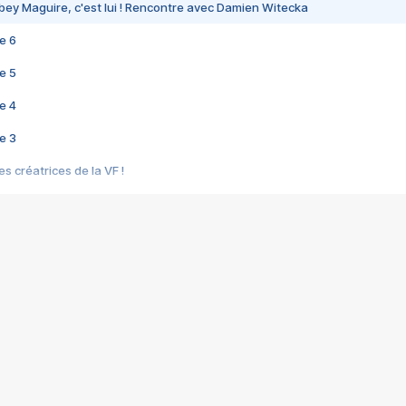
bey Maguire, c'est lui ! Rencontre avec Damien Witecka
e 6
e 5
e 4
e 3
s créatrices de la VF !
e 2
e 1
e Mektoub My Love arrive enfin ! Rencontre avec Shaïn Boumedine et Sal
i : après Toni en famille
elle réalise le bouleversant Dites lui que je l'aime
ais ! Rencontre autour de Vie privée de Rebecca Zlotowski
 de Marguerite, Grave... Rencontre avec Ella Rumpf