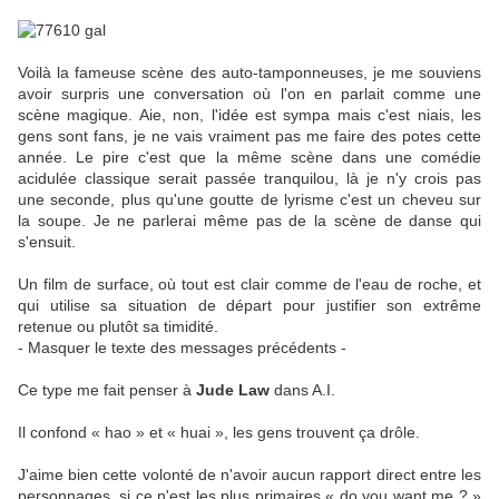
Voilà la fameuse scène des auto-tamponneuses, je me souviens
avoir surpris une conversation où l'on en parlait comme une
scène magique. Aie, non, l'idée est sympa mais c'est niais, les
gens sont fans, je ne vais vraiment pas me faire des potes cette
année. Le pire c'est que la même scène dans une comédie
acidulée classique serait passée tranquilou, là je n'y crois pas
une seconde, plus qu'une goutte de lyrisme c'est un cheveu sur
la soupe. Je ne parlerai même pas de la scène de danse qui
s'ensuit.
Un film de surface, où tout est clair comme de l'eau de roche, et
qui utilise sa situation de départ pour justifier son extrême
retenue ou plutôt sa timidité.
- Masquer le texte des messages précédents -
Ce type me fait penser à
Jude Law
dans A.I.
Il confond « hao » et « huai », les gens trouvent ça drôle.
J'aime bien cette volonté de n'avoir aucun rapport direct entre les
personnages, si ce n'est les plus primaires « do you want me ? »