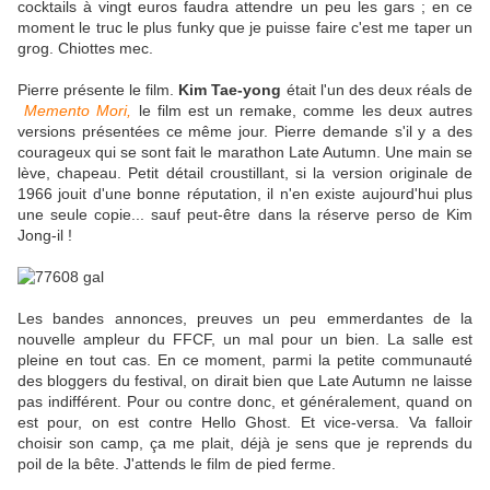
cocktails à vingt euros faudra attendre un peu les gars ; en ce
moment le truc le plus funky que je puisse faire c'est me taper un
grog. Chiottes mec.
Pierre présente le film.
Kim Tae-yong
était l'un des deux réals de
Memento Mori,
le film est un remake, comme les deux autres
versions présentées ce même jour. Pierre demande s'il y a des
courageux qui se sont fait le marathon Late Autumn. Une main se
lève, chapeau. Petit détail croustillant, si la version originale de
1966 jouit d'une bonne réputation, il n'en existe aujourd'hui plus
une seule copie... sauf peut-être dans la réserve perso de Kim
Jong-il !
Les bandes annonces, preuves un peu emmerdantes de la
nouvelle ampleur du FFCF, un mal pour un bien. La salle est
pleine en tout cas. En ce moment, parmi la petite communauté
des bloggers du festival, on dirait bien que Late Autumn ne laisse
pas indifférent. Pour ou contre donc, et généralement, quand on
est pour, on est contre Hello Ghost. Et vice-versa. Va falloir
choisir son camp, ça me plait, déjà je sens que je reprends du
poil de la bête. J'attends le film de pied ferme.