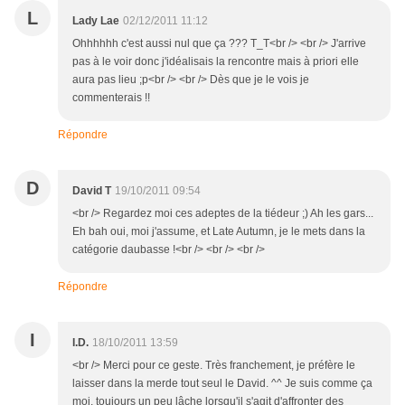
L
Lady Lae
02/12/2011 11:12
Ohhhhhh c'est aussi nul que ça ??? T_T<br /> <br /> J'arrive
pas à le voir donc j'idéalisais la rencontre mais à priori elle
aura pas lieu ;p<br /> <br /> Dès que je le vois je
commenterais !!
Répondre
D
David T
19/10/2011 09:54
<br /> Regardez moi ces adeptes de la tiédeur ;) Ah les gars...
Eh bah oui, moi j'assume, et Late Autumn, je le mets dans la
catégorie daubasse !<br /> <br /> <br />
Répondre
I
I.D.
18/10/2011 13:59
<br /> Merci pour ce geste. Très franchement, je préfère le
laisser dans la merde tout seul le David. ^^ Je suis comme ça
moi, toujours un peu lâche lorsqu'il s'agit d'affronter des