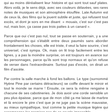
qui au moins déréalisent leur histoire et qui sont tout sauf plates.
Alors voilà, je le sens déjà, avec ses couleurs délavées, ses rares
notes de musiques et son atmosphère étouffée. Late Autumn est
de ceux là, des films qui la jouent subtile et juste, qui refusent tout
excès, et dont je sors en me disant « mouais, c'est sur c'est pas
nul, mais bon, ça casse pas trois pattes à un canard ».
Parce que oui c'est pas nul, tout se passe en souterrain, y a une
compréhension qui s'établit entre deux paumés sans aborder
frontalement les choses, elle est triste, il veut la faire sourire, c'est
universel, c'est sympa. Ok, mais on lit trop facilement entre les
lignes, y a pas la moindre surprise, on est toujours en avance sur
les personnages, parce qu'ils sont trop normaux et qu'on refuse
de verser dans l'extraordinaire. Surtout pas d'excès, on dirait un
film d'ascète.
Par contre la salle marche à fond les ballons. Le type (surnommé
Hyène Pine par certains détracteurs) se coiffe devant le miroir et
tout le monde se marre ! Ensuite, ce sera la même rengaine à
chacune de ses cabotineries. Je dois avoir une corde sensible un
peu plus épaisse, parce que de mon côté ça me laisse de marbre
et là encore le pire c'est que je ne juge pas la scène mauvaise,
au mieux sympathique, tout comme la petite musique légère qui