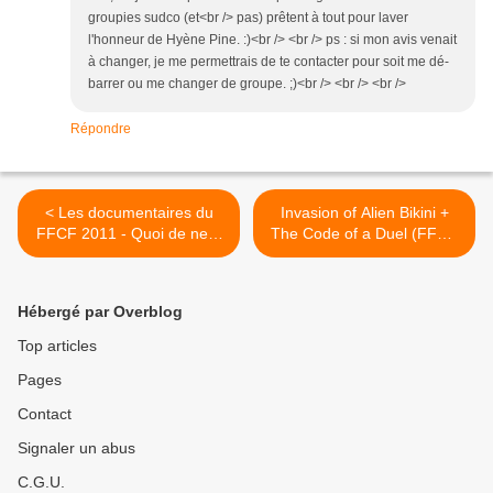
groupies sudco (et<br /> pas) prêtent à tout pour laver
l'honneur de Hyène Pine. :)<br /> <br /> ps : si mon avis venait
à changer, je me permettrais de te contacter pour soit me dé-
barrer ou me changer de groupe. ;)<br /> <br /> <br />
Répondre
< Les documentaires du
Invasion of Alien Bikini +
FFCF 2011 - Quoi de neuf
The Code of a Duel (FFCF
docteur ?
2011) - Cheap et chic >
Hébergé par Overblog
Top articles
Pages
Contact
Signaler un abus
C.G.U.