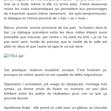
(me as a body, même si elle n'y arrive pas). J'aime beaucoup
moins les ruses scénaristiques qui permettent aux personnages
de s'exprimer quand même clairement : les auto-tamponneuses,
le dialogue en chinois ponctué de « hao » ou « huai ».
Banco, premier sourire prononcé de ma part : la baston dans le
bar. Le dialogue précédent entre les deux mâles étaient aussi
prévisible que mauvais, par contre « he used my fork » je ne l'ai
pas senti venir. Inutile de préciser que la moitié de la salle est
pliée en deux et que l'autre se tape le cul par terre.
Sac plastique, violence soudaine, sursaut. C'est frustrant ça,
pourquoi se retenir quand on est capable de telles fulgurances.
Séparation / arrestation, joli usage du steadycam, montage très
sympa, ça donne envie de foutre un scenario en peu plus
frétillant entre les pattes du réalisateur pour voir ce que ça
pourrait donner.
Apothéose finale : elle prend un café avec un gâteau au chocolat