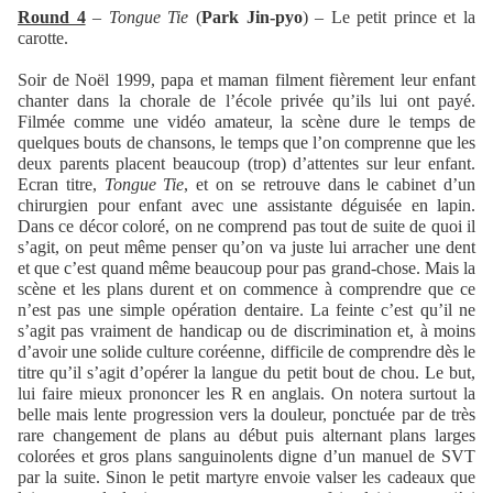
Round 4
–
Tongue Tie
(
Park Jin-pyo
) – Le petit prince et la
carotte.
Soir de Noël 1999, papa et maman filment fièrement leur enfant
chanter dans la chorale de l’école privée qu’ils lui ont payé.
Filmée comme une vidéo amateur, la scène dure le temps de
quelques bouts de chansons, le temps que l’on comprenne que les
deux parents placent beaucoup (trop) d’attentes sur leur enfant.
Ecran titre,
Tongue Tie
, et on se retrouve dans le cabinet d’un
chirurgien pour enfant avec une assistante déguisée en lapin.
Dans ce décor coloré, on ne comprend pas tout de suite de quoi il
s’agit, on peut même penser qu’on va juste lui arracher une dent
et que c’est quand même beaucoup pour pas grand-chose. Mais la
scène et les plans durent et on commence à comprendre que ce
n’est pas une simple opération dentaire. La feinte c’est qu’il ne
s’agit pas vraiment de handicap ou de discrimination et, à moins
d’avoir une solide culture coréenne, difficile de comprendre dès le
titre qu’il s’agit d’opérer la langue du petit bout de chou. Le but,
lui faire mieux prononcer les R en anglais. On notera surtout la
belle mais lente progression vers la douleur, ponctuée par de très
rare changement de plans au début puis alternant plans larges
colorées et gros plans sanguinolents digne d’un manuel de SVT
par la suite. Sinon le petit martyre envoie valser les cadeaux que