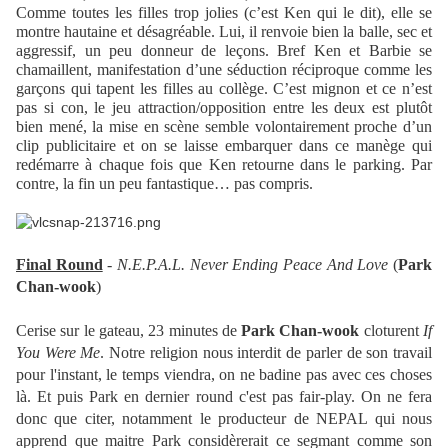
Comme toutes les filles trop jolies (c’est Ken qui le dit), elle se
montre hautaine et désagréable. Lui, il renvoie bien la balle, sec et
aggressif, un peu donneur de leçons. Bref Ken et Barbie se
chamaillent, manifestation d’une séduction réciproque comme les
garçons qui tapent les filles au collège. C’est mignon et ce n’est
pas si con, le jeu attraction/opposition entre les deux est plutôt
bien mené, la mise en scène semble volontairement proche d’un
clip publicitaire et on se laisse embarquer dans ce manège qui
redémarre à chaque fois que Ken retourne dans le parking. Par
contre, la fin un peu fantastique… pas compris.
Final Round
-
N.E.P.A.L. Never Ending Peace And Love
(
Park
Chan-wook
)
Cerise sur le gateau, 23 minutes de
Park Chan-wook
cloturent
If
You Were Me
. Notre religion nous interdit de parler de son travail
pour l'instant, le temps viendra, on ne badine pas avec ces choses
là. Et puis Park en dernier round c'est pas fair-play. On ne fera
donc que citer, notamment le producteur de NEPAL qui nous
apprend que maitre Park considèrerait ce segmant comme son