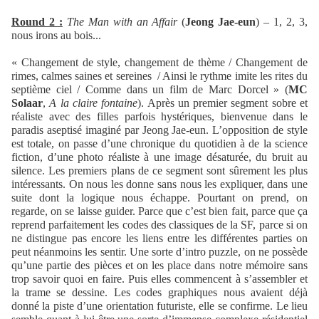
Round 2 :
The Man with an Affair
(
Jeong Jae-eun
) – 1, 2, 3,
nous irons au bois...
« Changement de style, changement de thème / Changement de
rimes, calmes saines et sereines / Ainsi le rythme imite les rites du
septième ciel / Comme dans un film de Marc Dorcel » (
MC
Solaar
,
A la claire fontaine
). Après un premier segment sobre et
réaliste avec des filles parfois hystériques, bienvenue dans le
paradis aseptisé imaginé par Jeong Jae-eun. L’opposition de style
est totale, on passe d’une chronique du quotidien à de la science
fiction, d’une photo réaliste à une image désaturée, du bruit au
silence. Les premiers plans de ce segment sont sûrement les plus
intéressants. On nous les donne sans nous les expliquer, dans une
suite dont la logique nous échappe. Pourtant on prend, on
regarde, on se laisse guider. Parce que c’est bien fait, parce que ça
reprend parfaitement les codes des classiques de la SF, parce si on
ne distingue pas encore les liens entre les différentes parties on
peut néanmoins les sentir. Une sorte d’intro puzzle, on ne possède
qu’une partie des pièces et on les place dans notre mémoire sans
trop savoir quoi en faire. Puis elles commencent à s’assembler et
la trame se dessine. Les codes graphiques nous avaient déjà
donné la piste d’une orientation futuriste, elle se confirme. Le lieu