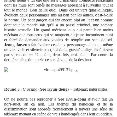
semble quant à lui être une sorte d’immense complexe résidentiel
dont les murs sont ornés de messages appelant à surveiller tout et
tout le monde. Bon délire quoi. Dans cet univers quasi-clinique,
évoluent deux personnages mis au ban par les autres, c'est-à-dire
la norme. Un petit garçon qui fait encore pipi au lit et un homme
dont tout le monde sait qu’il a un passé criminel, une sombre
histoire sexuelle. Un grand méchant loup qui parait bien moins
méchant que tous ceux qui se moquent du jeune incontinent puni
et forcé de demander aux voisins de remplir son seau de sel.
Jeong Jae-eun
fait évoluer ces deux personnages dans un même
univers vide et silencieux et, loi de la gravité oblige, ils finissent
par se rencontrer. Une fois, deux fois, trois fois... Par contre la
dernière pièce du puzzle ce sera à vous de la dessiner.
Round 3
:
Crossing
(
Yeo Kyun-dong
) – Tableaux naturalistes.
On ne pourra pas reprocher à
Yeo Kyun-dong
d’avoir fait un
hors-sujet, ah ça non. Les thèmes du handicap et de la
discrimination sont abordés frontalement à travers une série de
tableaux mettant en scène de vrais handicapés dans leur quotidien.