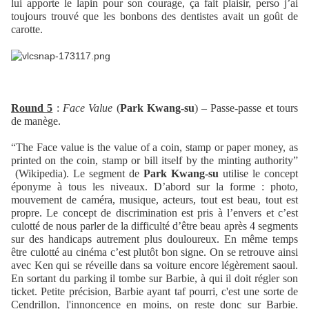
lui apporte le lapin pour son courage, ça fait plaisir, perso j’ai
toujours trouvé que les bonbons des dentistes avait un goût de
carotte.
Round 5
:
Face Value
(
Park Kwang-su
) – Passe-passe et tours
de manège.
“The Face value is the value of a coin, stamp or paper money, as
printed on the coin, stamp or bill itself by the minting authority”
(Wikipedia).
Le segment de
Park Kwang-su
utilise le concept
éponyme à tous les niveaux. D’abord sur la forme : photo,
mouvement de caméra, musique, acteurs, tout est beau, tout est
propre. Le concept de discrimination est pris à l’envers et c’est
culotté de nous parler de la difficulté d’être beau après 4 segments
sur des handicaps autrement plus douloureux. En même temps
être culotté au cinéma c’est plutôt bon signe. On se retrouve ainsi
avec Ken qui se réveille dans sa voiture encore légèrement saoul.
En sortant du parking il tombe sur Barbie, à qui il doit régler son
ticket. Petite précision, Barbie ayant taf pourri, c'est une sorte de
Cendrillon, l'innoncence en moins, on reste donc sur Barbie.