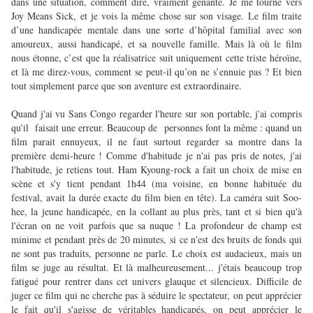
dans une situation, comment dire, vraiment gênante. Je me tourne vers
Joy Means Sick, et je vois la même chose sur son visage. Le film traite
d’une handicapée mentale dans une sorte d’hôpital familial avec son
amoureux, aussi handicapé, et sa nouvelle famille. Mais là où le film
nous étonne, c’est que la réalisatrice suit uniquement cette triste héroïne,
et là me direz-vous, comment se peut-il qu’on ne s’ennuie pas ? Et bien
tout simplement parce que son aventure est extraordinaire.
Quand j'ai vu Sans Congo regarder l'heure sur son portable, j'ai compris
qu'il
faisait une erreur. Beaucoup de
personnes font la même : quand un
film parait ennuyeux, il ne faut surtout regarder sa montre dans la
première
demi-heure ! Comme d'habitude je n'ai pas pris de notes, j'ai
l'habitude, je retiens tout. Ham Kyoung-rock a fait un choix de mise en
scène et s'y tient pendant 1h44 (ma voisine, en bonne habituée du
festival, avait la durée exacte du film bien en tête). La caméra suit Soo-
hee, la jeune handicapée, en la collant au plus près, tant et si bien qu'à
l'écran on ne voit parfois que sa nuque ! La profondeur de champ est
minime et pendant près de 20 minutes, si ce n'est des bruits de fonds qui
ne sont pas traduits, personne ne parle. Le choix est audacieux, mais un
film se juge au résultat. Et là malheureusement... j'étais beaucoup trop
fatigué pour rentrer dans cet univers glauque et silencieux. Difficile de
juger ce film qui ne cherche pas à séduire le spectateur, on peut apprécier
le fait qu'il s'agisse de véritables handicapés, on peut apprécier le