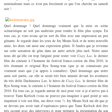
minimalisme mais ce n'est pas forcément ce que l'on cherche un samedi
soir !
Quel dommage ! Quel dommage vraiment que la mise en scène
scénaristique ne soit pas maîtrisée pour rendre le film plus sympa. En
tous cas, je vous avoue qu’on sort du film avec une impression un peu
gênante. Je regarde dans les yeux de Joy Means Sick et de notre nouvelle
amie, les deux ont aussi une expression gênée. Il faudra que je revienne
sur cette sensation de gêne dans un autre article plus tard. Notre amie
nous dit qu’elle est trop fatiguée pour rester voir
Crazy Lee
, le dernier
film du cinéaste à l’honneur du festival franco-coréen du film 2010, le
très étonnant et original Ryu Seung-wan (que je ne connaissais pas
vraiment mais que j’ai appris à connaître). Quel dommage que notre
amie soit partie, car elle se serait très bien amusée devant les aventures
du très drôle Dachimawa Lee, le héros de
Crazy Lee
, le dernier film de
Ryu Seung-wan, le cinéaste à l’honneur du festival franco-coréen du film
2010. En tous cas, je regarde autour de moi pour voir si je n’arrive pas à
trouver Yann Kerloch (vous ne pouvez pas imaginer à quel point je suis
impatient à voir son film, me direz-vous !). Joy Means Sick me dit que je
ne devrais pas avoir tant d’espérances parce que Yann Kerloch doit être
très occupé avec des interviews et pour préparer la présentation du son