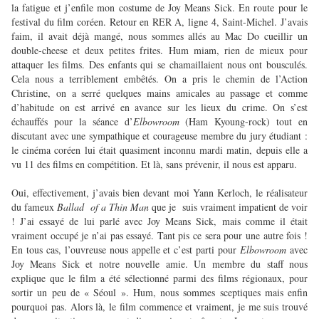
la fatigue et j’enfile mon costume de Joy Means Sick. En route pour le
festival du film coréen. Retour en RER A, ligne 4, Saint-Michel. J’avais
faim, il avait déjà mangé, nous sommes allés au Mac Do cueillir un
double-cheese et deux petites frites. Hum miam, rien de mieux pour
attaquer les films. Des enfants qui se chamaillaient nous ont bousculés.
Cela nous a terriblement embêtés. On a pris le chemin de l’Action
Christine, on a serré quelques mains amicales au passage et comme
d’habitude on est arrivé en avance sur les lieux du crime. On s’est
échauffés pour la séance d’
Elbowroom
(Ham Kyoung-rock) tout en
discutant avec une sympathique et courageuse membre du jury étudiant :
le cinéma coréen lui était quasiment inconnu mardi matin, depuis elle a
vu 11 des films en compétition. Et là, sans prévenir, il nous est apparu.
Oui, effectivement, j’avais bien devant moi Yann Kerloch, le réalisateur
du fameux
Ballad
of a Thin Man
que je
suis vraiment impatient de voir
! J’ai essayé de lui parlé avec Joy Means Sick, mais comme il était
vraiment occupé je n’ai pas essayé. Tant pis ce sera pour une autre fois !
En tous cas, l’ouvreuse nous appelle et c’est parti pour
Elbowroom
avec
Joy Means Sick et notre nouvelle amie. Un membre du staff nous
explique que le film a été sélectionné parmi des films régionaux, pour
sortir un peu de « Séoul ». Hum, nous sommes sceptiques mais enfin
pourquoi pas. Alors là, le film commence et vraiment, je me suis trouvé