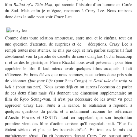
film
Ballad of a Thin Man
, qui raconte l’histoire d’un homme en Corée
du Sud. Mais enfin je m’égare, revenons à Crazy Lee. Nous rentrons
donc dans la salle pour voir Crazy Lee.
Comme dans toute relation amoureuse, entre moi et le cinéma, tout est
une question d'attentes, de surprises et de
déceptions. Crazy Lee a
rempli toutes mes attentes, ne m'a pas déçu et m'a parfois surpris (il faut
absolument voir la parodie de cassette de cours d'anglais !). J'ai beaucoup
ri et ce dès le générique. Pierre Ricadat nous avait prévenus : pour bien
apprécier le film il faut mieux avoir quelques films auxquels il fait
référence. En bons élèves que nous sommes, nous avions donc pris soin
de visionner
Quit your Life
(pour Sans Congo) et
Devil take the train to
hell !
(pour ma part). Nous avons déjà eu ou aurons l'occasion de parler
de ces deux films mais s'ils donnent une dimension supplémentaire au
film de Ryoo Seung-wan, il n'est pas nécessaire de les avoir vu pour
apprécier Crazy Lee. Suite à la séance, le réalisateur a répondu à
quelques questions du public et a notamment reconnu les références
d’Austin Powers et OSS117, tout en rappelant que son inspiration
première vient des films d'action coréens qu'il regardait petit. "Plus ils
étaient sérieux et plus je les trouvais drôle". En tout cas le mix est
parfaitement réussi. On rit beaucoup devant Crazy Lee, surtout après