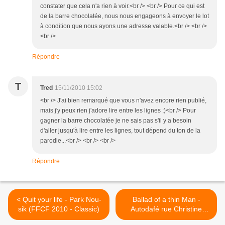
constater que cela n'a rien à voir.<br /> <br /> Pour ce qui est
de la barre chocolatée, nous nous engageons à envoyer le lot
à condition que nous ayons une adresse valable.<br /> <br />
<br />
Répondre
T
Tred
15/11/2010 15:02
<br /> J'ai bien remarqué que vous n'avez encore rien publié,
mais j'y peux rien j'adore lire entre les lignes ;)<br /> Pour
gagner la barre chocolatée je ne sais pas s'il y a besoin
d'aller jusqu'à lire entre les lignes, tout dépend du ton de la
parodie...<br /> <br /> <br />
Répondre
< Quit your life - Park Nou-
Ballad of a thin Man -
sik (FFCF 2010 - Classic)
Autodafé rue Christine
(FFCF 2010) >