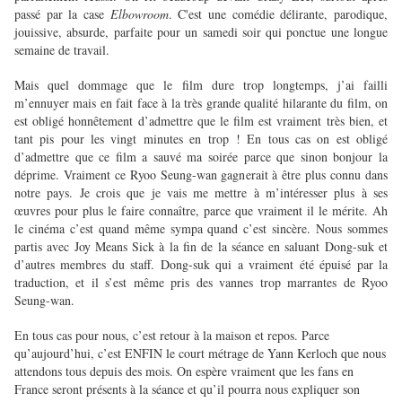
passé par la case
Elbowroom
. C'est une comédie délirante, parodique,
jouissive, absurde, parfaite pour un samedi soir qui ponctue une longue
semaine de travail.
Mais quel dommage que le film dure trop longtemps, j’ai failli
m’ennuyer mais en fait face à la très grande qualité hilarante du film, on
est obligé honnêtement d’admettre que le film est vraiment très bien, et
tant pis pour les vingt minutes en trop ! En tous cas on est obligé
d’admettre que ce film a sauvé ma soirée parce que sinon bonjour la
déprime. Vraiment ce Ryoo Seung-wan gagnerait à être plus connu dans
notre pays. Je crois que je vais me mettre à m’intéresser plus à ses
œuvres pour plus le faire connaître, parce que vraiment il le mérite. Ah
le cinéma c’est quand même sympa quand c’est sincère. Nous sommes
partis avec Joy Means Sick à la fin de la séance en saluant Dong-suk et
d’autres membres du staff. Dong-suk qui a vraiment été épuisé par la
traduction, et il s’est même pris des vannes trop marrantes de Ryoo
Seung-wan.
En tous cas pour nous, c’est retour à la maison et repos. Parce
qu’aujourd’hui, c’est ENFIN le court métrage de Yann Kerloch que nous
attendons tous depuis des mois. On espère vraiment que les fans en
France seront présents à la séance et qu’il pourra nous expliquer son