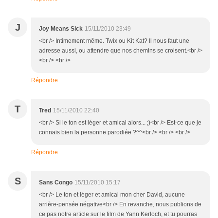
J
Joy Means Sick
15/11/2010 23:49
<br /> Intimement même. Twix ou Kit Kat? Il nous faut une
adresse aussi, ou attendre que nos chemins se croisent.<br />
<br /> <br />
Répondre
T
Tred
15/11/2010 22:40
<br /> Si le ton est léger et amical alors... ;)<br /> Est-ce que je
connais bien la personne parodiée ?^^<br /> <br /> <br />
Répondre
S
Sans Congo
15/11/2010 15:17
<br /> Le ton et léger et amical mon cher David, aucune
arrière-pensée négative<br /> En revanche, nous publions de
ce pas notre article sur le film de Yann Kerloch, et tu pourras