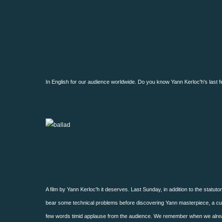
In English for our audience worldwide. Do you know Yann Kerloc'h's last f
A film by Yann Kerloc'h it deserves. Last Sunday, in addition to the statu
bear some technical problems before discovering Yann masterpiece, a culmi
few words timid applause from the audience.
We remember when we already