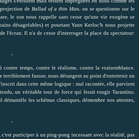
 images s'enfuient mais restent imprégnées en nous comme les
 projection de
Ballad of a thin Man
, on se questionne sur le
rare, le son nous rappelle sans cesse qu'une vie exogène se
bains désagréables) et pourtant Yann Kerloc'h nous projette
l'écran. Il n'a de cesse d'interroger la place du spectateur:
-
à contre temps, contre le réalisme, contre la vraisemblance.
e terriblement fausse, nous dérangent au point d'entretenir un
s'inscrit dans cette même logique : mal racontée, elle parvient
endu, un véritable tour de force qui ferait rougir Tarantino.
 il démantèle les schémas classiques, démembre nos attentes,
-
, c'est participer à un ping-pong incessant avec la réalité, pas