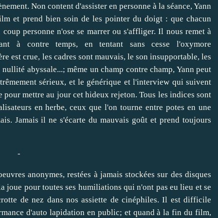
vènement. Non content d'assister en personne à la séance, Yann
ilm et prend bien soin de les pointer du doigt : que chacun
u coup personne n'ose se marrer ou s'affliger. Il nous remet à
uant à contre temps, en tentant sans cesse l'oxymore
 est crue, les cadres sont mauvais, le son insupportable, les
ne nullité abyssale...; même un champ contre champ, Yann peut
xtrêmement sérieux, et le générique et l'interview qui suivent
 pour mettre au jour cet hideux rejeton. Tous les indices sont
alisateurs en herbe, ceux que l'on tourne entre potes en une
is. Jamais il ne s'écarte du mauvais goût et prend toujours
-
oeuvres anonymes, restées à jamais stockées sur des disques
a joue pour toutes ses humiliations qui n'ont pas eu lieu et se
crotte de nez dans nos assiette de cinéphiles. Il est difficile
rmance d'auto lapidation en public; et quand à la fin du film,