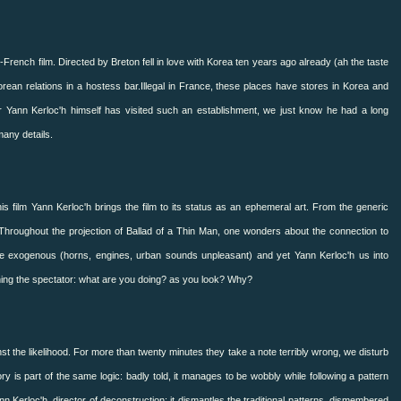
n-French film.
Directed by Breton fell in love with Korea ten years ago already (ah the taste
rean relations in a hostess bar.
Illegal in France, these places have stores in Korea and
 Yann Kerloc'h himself has visited such an establishment, we just know he had a long
many details.
his film Yann Kerloc'h brings the film to its status as an ephemeral art.
From the generic
Throughout the projection of Ballad of a Thin Man, one wonders about the connection to
tage exogenous (horns, engines, urban sounds unpleasant) and yet Yann Kerloc'h us into
ning the spectator: what are you doing?
as you look?
Why?
st the likelihood.
For more than twenty minutes they take a note terribly wrong, we disturb
ry is part of the same logic: badly told, it manages to be wobbly while following a pattern
nn Kerloc'h, director of deconstruction: it dismantles the traditional patterns, dismembered