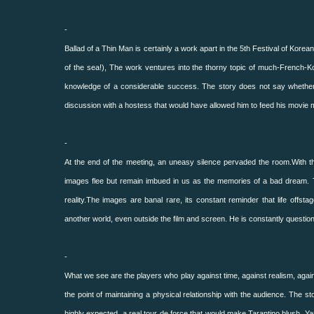
-
Ballad of a Thin Man is certainly a work apart in the 5th Festival of Korea
of the sea!), The work ventures into the thorny topic of much-French-Ko
knowledge of a considerable success.
The story does not say whether
discussion with a hostess that would have allowed him to feed his movie 
-
At the end of the meeting, an uneasy silence pervaded the room.
With t
images flee but remain imbued in us as the memories of a bad dream.
reality.
The images are banal rare, its constant reminder that life offs
another world, even outside the
film and screen.
He is constantly questio
-
What we see are the players who play against time, against realism, again
the point of maintaining a physical relationship with the audience.
The sto
highly expected, a real tour de force that would make Tarantino blush.
Ya