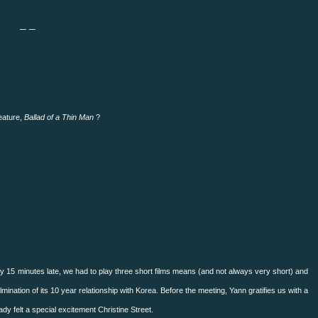
_ _
eature,
Ballad of a Thin Man
?
tory 15 minutes late, we had to play three short films means (and not always very short) and
nation of its 10 year relationship with Korea.
Before the meeting, Yann gratifies us with a
 felt a special excitement Christine Street.