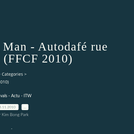
n Man - Autodafé rue
e (FFCF 2010)
>
Categories
>
2010)
ivals - Actu - ITW
5.11.2010
…
r Kim Bong Park
-