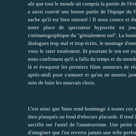
sûr que tout le monde ait compris la portée de l'é
a aussi convié une bonne partie de l'équipe du f
sache qu'il est bien entouré ! Il nous coince et d
notre place de spectateur hypocrite en jo
cinématographique du "génialement nul". La lumière
dialogues trop mal et trop écrits, le montage d'u
vous le rater totalement. Et pourtant le ton est e
nous confirment qu'il a fallu du temps et du monde
là et évoquent les premiers films amateurs de ré
après-midi pour s'amuser et qu'on ne montre jama
soin de faire les mauvais choix.
C'est ainsi que Yann rend hommage à toutes ces 
durs planqués au fond d'obscurs placards. Il tend l
sacrifie sur l'autel de l'amateurisme. Une petite 
d'imaginer que l'on reverra jamais une telle perfo