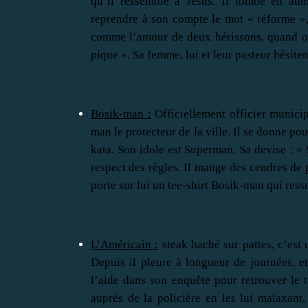
qu’il ressemble à Jésus. Il tombe en adm
reprendre à son compte le mot « réforme », i
comme l’amour de deux hérissons, quand on 
pique ». Sa femme, lui et leur pasteur hésitent
Bosik-man :
Officiellement officier munici
man le protecteur de la ville. Il se donne po
kata. Son idole est Superman. Sa devise : 
respect des règles. Il mange des cendres de
porte sur lui un tee-shirt Bosik-man qui res
L’Américain :
steak haché sur pattes, c’est
Depuis il pleure à longueur de journées, e
l’aide dans son enquête pour retrouver le t
auprès de la policière en les lui malaxan