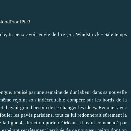
le, tu peux avoir envie de lire ça :
Windstruck - Sale temps
.
longue. Epuisé par une semaine de dur labeur dans sa nouvelle
 même rejoint son indécrottable compère sur les bords de la
 et il avait grand besoin de se changer les idées. Renouer avec
ouler les pavés parisiens, tout ça lui redonnerait sûrement la
 la ligne 4, direction porte d'Orléans, il avait commencé par
, espérant secrètement l'arrivée de ce nouveau métro dont on