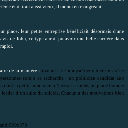
uatrième était tout aussi vieux, il monta en maugréant.
ur place, leur petite entreprise bénéficiait désormais d'une
avis de John, ce type aurait pu avoir une belle carrière dans
emploi.
aire de la manière s
uivante : «
Un mystérieux tueur en série
personnes sont à sa recherche : un politicien candidat aux
n dont la petite amie vient d’être assassinée, un jeune homme
p leader d’un culte du suicide. Chacun a des motivations bien