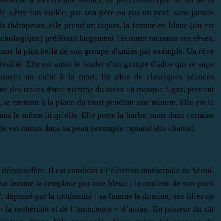
e s'être fait violée, par son père ou par un prof, sans jamais
la thérapeute, elle prend un taquet, la femme en blanc (on est
chologique) préférant largement l'écouter raconter ses rêves,
mme la plus belle de son groupe d'amies par exemple. Un rêve
lité. Elle est aussi le leader d'un groupe d'ados qui se sape
ouent un culte à la mort. En plus de classiques séances
'une des traces d'une victime du tueur au masque à gaz, prenant
e, se mettant à la place du mort pendant une minute. Elle est la
dans le même lit qu'elle. Elle porte la barbe, mais dans certains
elle est mieux dans sa peau (exemple : quand elle chante).
le déconsidère. Il est candidat à l’élection municipale de Séoul.
 sa femme la remplace par une bleue ; la couleur de son parti
l
, dépassé par la modernité : sa femme le domine, ses filles ne
e « la recherche et de l’innocence » d’antan. Un pasteur lui dit