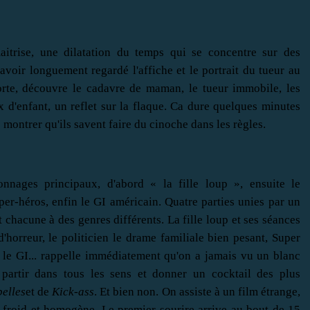
trise, une dilatation du temps qui se concentre sur des
 avoir longuement regardé l'affiche et le portrait du tueur au
orte, découvre le cadavre de maman, le tueur immobile, les
 d'enfant, un reflet sur la flaque. Ca dure quelques minutes
 montrer qu'ils savent faire du cinoche dans les règles.
nages principaux, d'abord « la fille loup », ensuite le
per-héros, enfin le GI américain. Quatre parties unies par un
chacune à des genres différents. La fille loup et ses séances
horreur, le politicien le drame familiale bien pesant, Super
 le GI... rappelle immédiatement qu'on a jamais vu un blanc
partir dans tous les sens et donner un cocktail des plus
elles
et de
Kick-ass
. Et bien non. On assiste à un film étrange,
s froid et homogène. Le premier sourire arrive au bout de 15