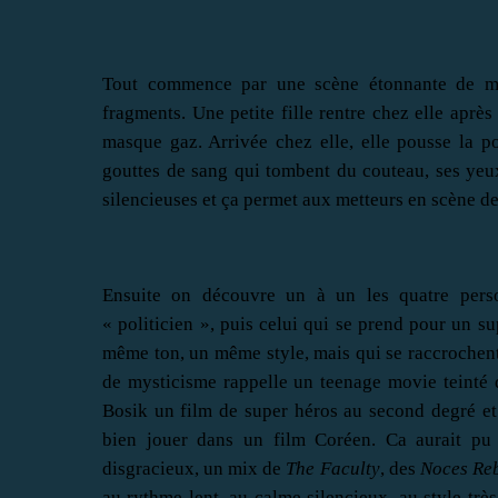
Tout commence par une scène étonnante de mai
fragments. Une petite fille rentre chez elle après
masque gaz. Arrivée chez elle, elle pousse la p
gouttes de sang qui tombent du couteau, ses yeux
silencieuses et ça permet aux metteurs en scène de
Ensuite on découvre un à un les quatre person
« politicien », puis celui qui se prend pour un su
même ton, un même style, mais qui se raccrochent 
de mysticisme rappelle un teenage movie teinté d'
Bosik un film de super héros au second degré et
bien jouer dans un film Coréen. Ca aurait pu 
disgracieux, un mix de
The Faculty
, des
Noces Reb
au rythme lent, au calme silencieux, au style trè