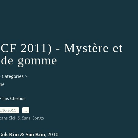
FCF 2011) - Mystère et
 de gomme
>
Categories
>
mme
Films Chelous
6.10.2011
…
eans Sick & Sans Congo
Gok Kim & Sun Kim
, 2010