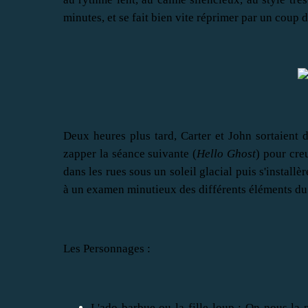
minutes, et se fait bien vite réprimer par un coup
Deux heures plus tard, Carter et John sortaient 
zapper la séance suivante (
Hello Ghost
) pour cre
dans les rues sous un soleil glacial puis s'installèr
à un examen minutieux des différents éléments du 
Les Personnages :
L'ado barbue ou la fille-loup
: On nous la p