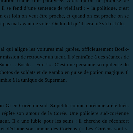
iration d’une fille paralysée. Alors qu’on lui propose de
l se fend d’une sentence de vieillard : « la politique, c’est
est loin on veut être proche, et quand on est proche on se
 pas mal avant de voter. On lui dit qu’il sera tué s’il est élu.
pal qui aligne les voitures mal garées, officieusement Bosik-
ur mission de retrouver un tueur. Il s’entraîne à des séances de
« Super… Bosik… Fire ! ». C’est une personne scrupuleuse du
 photos de soldats et de Rambo en guise de potion magique. Il
semble à la tunique de Superman.
 un GI en Corée du sud. Sa petite copine coréenne a été tuée.
t répète son amour de la Corée. Une policière sud-coréenne
ueur. Il a une lubie pour les seins : il cherche du réconfort
t, et déclame son amour des Coréens (« Les Coréens sont si