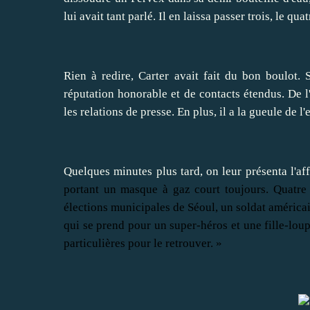
lui avait tant parlé. Il en laissa passer trois, le q
Rien à redire, Carter avait fait du bon boulot. S
réputation honorable et de contacts étendus. De l'
les relations de presse. En plus, il a la gueule de l'
Quelques minutes plus tard, on leur présenta l'aff
portant un masque à gaz court toujours. Quatre 
élections municipales de Séoul, un soldat américai
qui se prend pour un super-héros et une fille-lou
particulières pour le retrouver. »