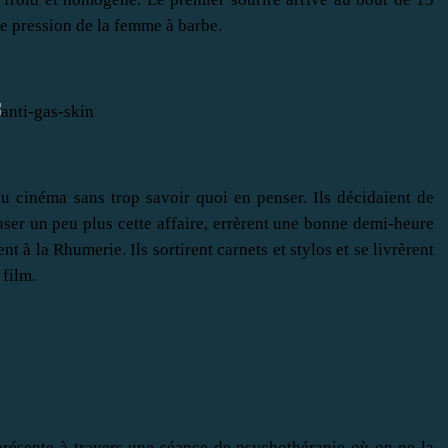
 de pression de la femme à barbe.
du cinéma sans trop savoir quoi en penser. Ils décidaient de
user un peu plus cette affaire, errèrent une bonne demi-heure
ent à la Rhumerie. Ils sortirent carnets et stylos et se livrèrent
film.
résente à travers une séance de psychothérapie où on ne la