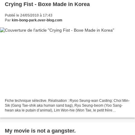
Crying Fist - Boxe Made in Korea
Publié le 24/05/2010 à 17:43
Par
kim-bong-park.over-blog.com
Fiche technique sélective. Réalisation : Ryoo Seung-wan Casting: Choi Min-
Sik (Gang Tae-shik aka human sand bag), Ryu Seung-beom (Yoo Sang-
hwan aka le putain d’animal), Lim Won-hie (Won Tae, le petit frère
magouilleur de Tae-shik), Oh Dal-su (Young Dae,...
My movie is not a gangster.