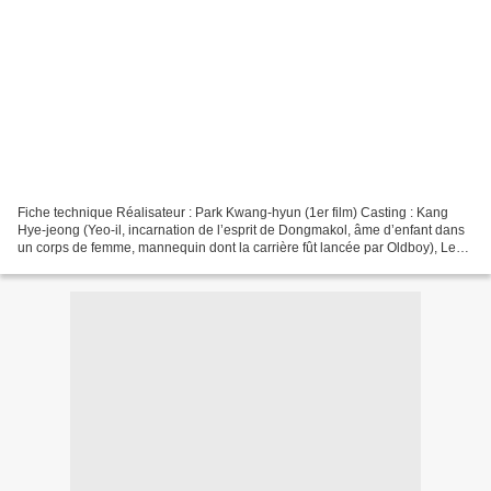
Fiche technique Réalisateur : Park Kwang-hyun (1er film) Casting : Kang
Hye-jeong (Yeo-il, incarnation de l’esprit de Dongmakol, âme d’enfant dans
un corps de femme, mannequin dont la carrière fût lancée par Oldboy), Le
petit garçon qui joue Dong-go dont...