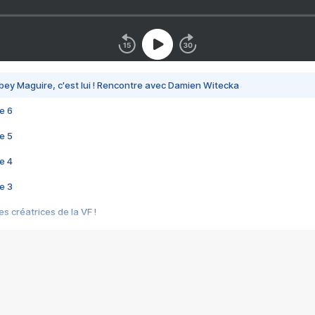
bey Maguire, c'est lui ! Rencontre avec Damien Witecka
e 6
e 5
e 4
e 3
s créatrices de la VF !
e 2
e 1
e Mektoub My Love arrive enfin ! Rencontre avec Shaïn Boumedine et Sal
i : après Toni en famille