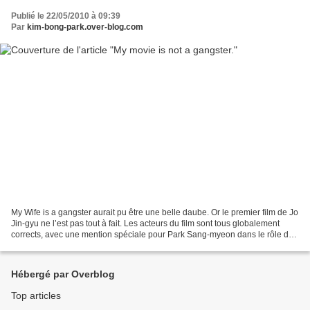
Publié le 22/05/2010 à 09:39
Par
kim-bong-park.over-blog.com
My Wife is a gangster aurait pu être une belle daube. Or le premier film de Jo
Jin-gyu ne l’est pas tout à fait. Les acteurs du film sont tous globalement
corrects, avec une mention spéciale pour Park Sang-myeon dans le rôle du
mari d’une chef de la pègre...
Hébergé par Overblog
Top articles